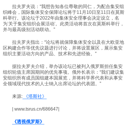
拉夫罗夫说：“我想告知各位尊敬的同仁，为配合集安组
科技
织峰会，国际集体安全保障论坛将于11月10日至11日在莫斯
科举行。该论坛于2022年由集体安全理事会决定设立，名
为'关于集安组织会展活动'。此类活动将首次在莫斯科举行，
社会
并与最高级别活动联动。”
拉夫罗夫指出：“论坛将就保障集体安全以及在大欧亚地
文化
区构建合作等优先议题进行讨论，并将设置展区，展示集安
组织主要活动方向的产品、技术和先进经验。”
历史
据拉夫罗夫介绍，举办该论坛已被列入俄罗斯担任集安
组织轮值主席国期间的优先事项。俄外长表示：“我们建议集
安组织所有成员国组建本国展览，并将科学界代表和从事安
体育
全领域现代技术的人士纳入出席论坛的代表团。”
来源:
《塔斯社》
旅游
| www.tsrus.cn/686647|
视听
《透视俄罗斯》