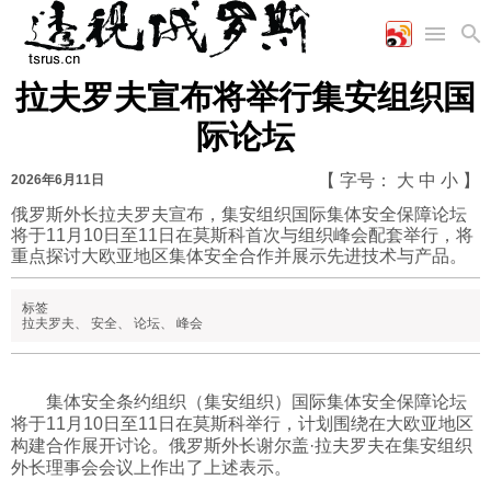
拉夫罗夫宣布将举行集安组织国
首页
空军
财经
文艺
图片新闻
际论坛
海军
商业
教育
高清图片
国际
陆军
工业
美食
漫画
【 字号：
大
中
小
】
2026年6月11日
军事合作
能源
娱乐
视频
俄罗斯外长拉夫罗夫宣布，集安组织国际集体安全保障论坛
将于11月10日至11日在莫斯科首次与组织峰会配套举行，将
农业
图表
时政
重点探讨大欧亚地区集体安全合作并展示先进技术与产品。
标签
军事
拉夫罗夫
、
安全
、
论坛
、
峰会
评论
集体安全条约组织（集安组织）国际集体安全保障论坛
将于11月10日至11日在莫斯科举行，计划围绕在大欧亚地区
构建合作展开讨论。俄罗斯外长谢尔盖·拉夫罗夫在集安组织
经济
外长理事会会议上作出了上述表示。