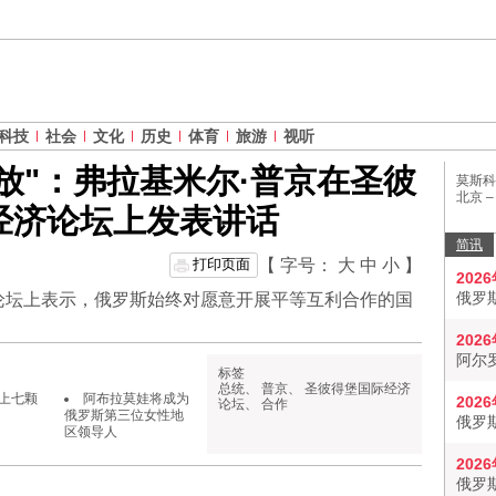
科技
社会
文化
历史
体育
旅游
视听
放"：弗拉基米尔·普京在圣彼
莫斯科
北京 
经济论坛上发表讲话
简讯
打印页面
【 字号：
大
中
小
】
202
俄罗
论坛上表示，俄罗斯始终对愿意开展平等互利合作的国
202
阿尔
标签
总统
、
普京
、
圣彼得堡国际经济
上七颗
阿布拉莫娃将成为
202
论坛
、
合作
俄罗斯第三位女性地
俄罗
区领导人
202
俄罗