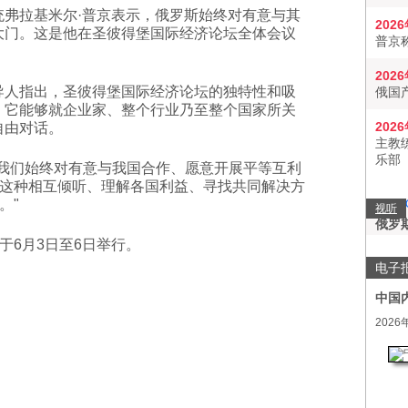
统弗拉基米尔·普京表示，俄罗斯始终对有意与其
202
大门。这是他在圣彼得堡国际经济论坛全体会议
普京
。
202
导人指出，圣彼得堡国际经济论坛的独特性和吸
俄国
，它能够就企业家、整个行业乃至整个国家所关
202
自由对话。
主教
乐部
"我们始终对有意与我国合作、愿意开展平等互利
这种相互倾听、理解各国利益、寻找共同解决方
。"
视听
俄罗
于6月3日至6日举行。
电子
中国
2026