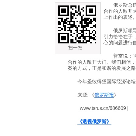
俄罗斯总
合作的人敞开
上作出的表述
俄罗斯领
引力恰恰在于
心的问题进行
扫一扫
普京说：
合作的人敞开大门。我们相信，
案的方式，正是和谐的发展之路
今年圣彼得堡国际经济论坛
来源: 《
俄罗斯报
》
| www.tsrus.cn/686609 |
《透视俄罗斯》