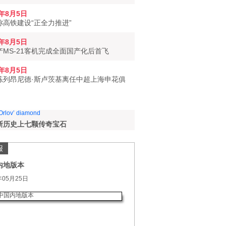
6年8月5日
称高铁建设“正全力推进”
6年8月5日
产MS-21客机完成全面国产化后首飞
6年8月5日
练列昂尼德·斯卢茨基离任中超上海申花俱
斯历史上七颗传奇宝石
报
内地版本
年05月25日