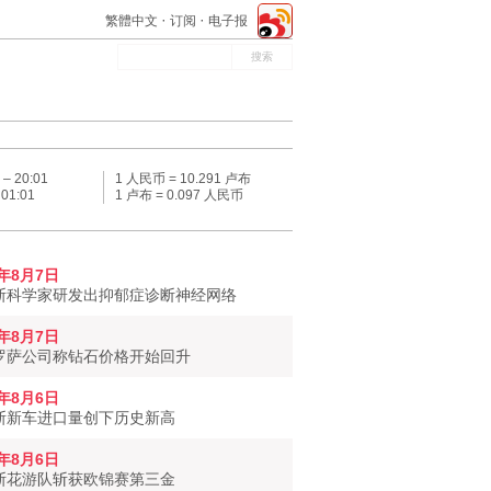
繁體中文
订阅
电子报
 –
20:01
1 人民币 = 10.291 卢布
–
01:01
1 卢布 = 0.097 人民币
6年8月7日
斯科学家研发出抑郁症诊断神经网络
6年8月7日
罗萨公司称钻石价格开始回升
6年8月6日
斯新车进口量创下历史新高
6年8月6日
斯花游队斩获欧锦赛第三金