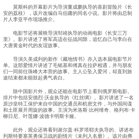
莫斯科的开幕影片为导演董成鹏执导的喜剧冒险片《长
科技
安的荔枝》，该片改编自马伯庸的同名小说。影片将由总制
片人李亚平作现场推介。
社会
电影节还将展映导演邹靖执导的动画电影《长安三万
里》。影片讲述了将军高适在征战间隙，追忆自己与李白在
大唐黄金时代的友谊故事。
文化
导演久美成列的新作《藏地情书》亦入选本届电影节片
单。这部爱情片讲述了毛铭基和傅真在拉萨相遇，并与朋友
历史
们一同前往珠峰大本营的故事。主人公坠入爱河，却直到旅
途结束都未能鼓起勇气表白。
体育
除中国影片外，观众还能在电影节上看到俄罗斯电影。
排片中包括安德烈·沃金执导的《红丝绸》。影片讲述了一名
原沙皇特工保护来自中国的交通员和机密文件，与外国间谍
旅游
和土匪展开周旋的故事。主演为米洛斯·比柯维奇、格列布·卡
柳日尼、叶莲娜·波德卡明斯卡娅。
视听
此外，观众还将看到谢尔盖·科罗塔耶夫执导的、讲述布
列斯特要塞英勇保卫战的剧情片《未列入名册》。该片由弗