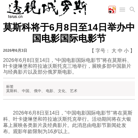
莫斯科将于6月8日至14日举办中
首页
空军
财经
文艺
图片新闻
国电影国际电影节
海军
商业
教育
高清图片
国际
陆军
工业
美食
漫画
【 字号：
大
中
小
】
2026年6月3日
军事合作
能源
娱乐
视频
2026年6月8日至14日，“中国电影国际电影节”将在莫斯科、
叶卡捷琳堡和符拉迪沃斯托克三地举行，展映多部中国新片
农业
图表
时政
与经典影片以及部分俄罗斯电影。
标签
军事
莫斯科
、
中国
、
俄中
、
电影
、
文化
、
艺术
评论
2026年6月8日至14日，"中国电影国际电影节"将在莫斯
科、叶卡捷琳堡和符拉迪沃斯托克举行。活动期间将在大银
幕上展映各类新片及经典影片。此消息由电影节新闻处发
经济
布。观影年龄限制为16岁以上。