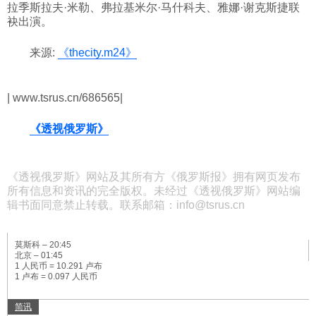
拉季斯拉夫·米勒、弗拉基米尔·马什科夫、雅娜·谢克斯捷联
袂出演。
来源:
《thecity.m24》
| www.tsrus.cn/686565|
《透视俄罗斯》
《透视俄罗斯》网站及其所有方《俄罗斯报》拥有网页发布
所有信息和资讯的完全版权。未经过《透视俄罗斯》网站编
辑书面同意禁止转载。联系邮箱：info@tsrus.cn
莫斯科 –
20:45
北京 –
01:45
1 人民币 = 10.291 卢布
1 卢布 = 0.097 人民币
简讯