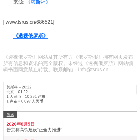
来源:
《塔斯社》
| www.tsrus.cn/686521|
《透视俄罗斯》
《透视俄罗斯》网站及其所有方《俄罗斯报》拥有网页发布
所有信息和资讯的完全版权。未经过《透视俄罗斯》网站编
辑书面同意禁止转载。联系邮箱：info@tsrus.cn
莫斯科 –
20:22
北京 –
01:22
1 人民币 = 10.291 卢布
1 卢布 = 0.097 人民币
简讯
2026年8月5日
普京称高铁建设“正全力推进”