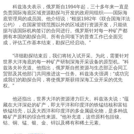
科兹洛夫表示，俄罗斯自1994年起，三十多年来一直是
科技
负责国际海底区域资源勘探与开发的政府间组织——国际海
底管理局的成员国。他介绍说：“根据1982年《联合国海洋法
公约》，在国家管辖范围以外的区域进行资源开发，只能依
社会
据与该国际机构签订的合同进行。俄罗斯针对每一种矿产都
拥有本国的勘探合同。所有合同项下的普查工作已全面完
成，评估工作基本结束，勘探已经启动。”
文化
“详细勘探结束后，我们将转入试开采。为此，需要针对
世界大洋海底的每一种矿产研制深海开采设备的原型机。”科
历史
兹洛夫补充道。他指出，俄罗斯自然资源与生态部正会同工
贸部及其他部门共同推进这一任务。科兹洛夫强调：“成功完
成我们的勘探合同，将使俄罗斯获得深海工业开采的优先
体育
权。”
他还指出，世界大洋的资源潜力巨大。科兹洛夫说：“蕴
旅游
藏在大洋深处的矿产，即太平洋和印度洋的铁锰结核和富钴
铁锰结壳，以及大西洋和印度洋的多金属硫化物，是多种战
略矿产原料的综合性来源。”他补充道，这些原料包括镍、
视听
钴、铜、锰、银、金、锌以及稀有和稀土元素。