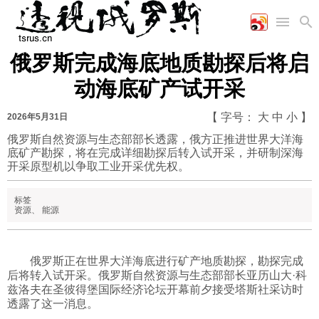
俄罗斯完成海底地质勘探后将启
首页
空军
财经
文艺
图片新闻
动海底矿产试开采
海军
商业
教育
高清图片
国际
陆军
工业
美食
漫画
【 字号：
大
中
小
】
2026年5月31日
军事合作
能源
娱乐
视频
俄罗斯自然资源与生态部部长透露，俄方正推进世界大洋海
底矿产勘探，将在完成详细勘探后转入试开采，并研制深海
农业
图表
时政
开采原型机以争取工业开采优先权。
标签
军事
资源
、
能源
评论
俄罗斯正在世界大洋海底进行矿产地质勘探，勘探完成
后将转入试开采。俄罗斯自然资源与生态部部长亚历山大·科
兹洛夫在圣彼得堡国际经济论坛开幕前夕接受塔斯社采访时
经济
透露了这一消息。