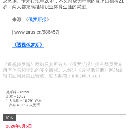
返冰场。卡米拉现年20岁，不久前成为母亲的亚历山德拉21
岁。两人都充满继续职业体育生涯的渴望。
科技
来源: 《
俄罗斯报
》
社会
| www.tsrus.cn/686457|
文化
《透视俄罗斯》
历史
《透视俄罗斯》网站及其所有方《俄罗斯报》拥有网页发布
所有信息和资讯的完全版权。未经过《透视俄罗斯》网站编
辑书面同意禁止转载。联系邮箱：info@tsrus.cn
体育
莫斯科 –
05:59
北京 –
10:59
旅游
1 人民币 = 10.291 卢布
1 卢布 = 0.097 人民币
视听
简讯
2026年8月5日