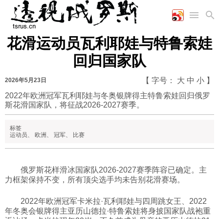
花滑运动员瓦利耶娃与特鲁索娃
首页
空军
财经
文艺
图片新闻
回归国家队
海军
商业
教育
高清图片
国际
陆军
工业
美食
漫画
【 字号：
大
中
小
】
2026年5月23日
军事合作
能源
娱乐
视频
2022年欧洲冠军瓦利耶娃与冬奥银牌得主特鲁索娃回归俄罗
斯花滑国家队，将征战2026-2027赛季。
农业
图表
时政
标签
运动员
、
欧洲
、
冠军
、
比赛
军事
俄罗斯花样滑冰国家队2026-2027赛季阵容已确定。主
评论
力框架保持不变，所有顶尖选手均未告别花滑赛场。
经济
2022年欧洲冠军卡米拉·瓦利耶娃与四周跳女王、2022
年冬奥会银牌得主亚历山德拉·特鲁索娃将身披国家队战袍重