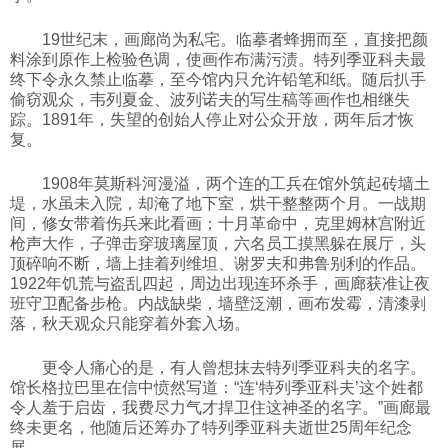
科技
19世纪末，画廊尚为私宅。临摹者蜂拥而至，直接把颜
料涂到原作上检验色调，使画作布满污渍。特列季亚科夫最
终下令永久禁止临摹，至今馆内只允许铅笔和纸。随后扒手
社会
偷窃观众，韦列夏金、波列诺夫的写生稿等画作也相继失
踪。1891年，失望的创始人停止对公众开放，两年后才恢
复。
文化
1908年莫斯科河漫溢，两个连的工兵在馆外筑起砖墙土
堤，水虽未入院，却淹了地下室，烘干整整两个月。一战期
历史
间，修女带着伤兵来此看画；十月革命中，克里姆林宫附近
枪声大作，子弹击穿玻璃屋顶，六名员工摸黑躲在展厅，头
顶碎响不断，墙上挂着列维坦、谢罗夫和弗鲁别利的作品。
体育
1922年饥荒与盗乱四起，周边出现连环杀手，画廊获准让夜
班守卫配备步枪。内战缺柴，墙壁泛潮，画布发霉，清漆剥
落，秋天观众只能穿着外套入场。
旅游
更令人痛心的是，有人曾想抹去特列季亚科夫的名字。
馆长格拉巴里在信中愤然写道：“连‘特列季亚科夫’这个姓都
视听
令人羞于启齿，我费尽力气才捍卫住这神圣的名字。”画廊最
终未更名，他随后还筹办了特列季亚科夫逝世25周年纪念
展。