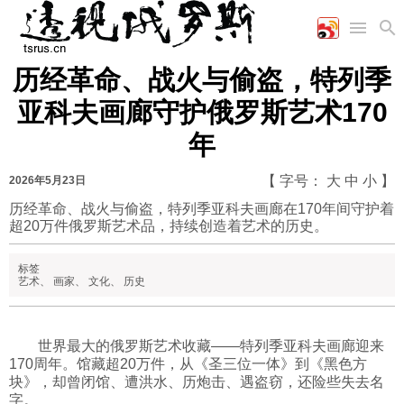
历经革命、战火与偷盗，特列季
首页
空军
财经
文艺
图片新闻
亚科夫画廊守护俄罗斯艺术170
海军
商业
教育
高清图片
年
国际
陆军
工业
美食
漫画
军事合作
能源
娱乐
视频
【 字号：
大
中
小
】
2026年5月23日
农业
图表
时政
历经革命、战火与偷盗，特列季亚科夫画廊在170年间守护着
超20万件俄罗斯艺术品，持续创造着艺术的历史。
军事
标签
艺术
、
画家
、
文化
、
历史
评论
世界最大的俄罗斯艺术收藏——特列季亚科夫画廊迎来
170周年。馆藏超20万件，从《圣三位一体》到《黑色方
经济
块》，却曾闭馆、遭洪水、历炮击、遇盗窃，还险些失去名
字。