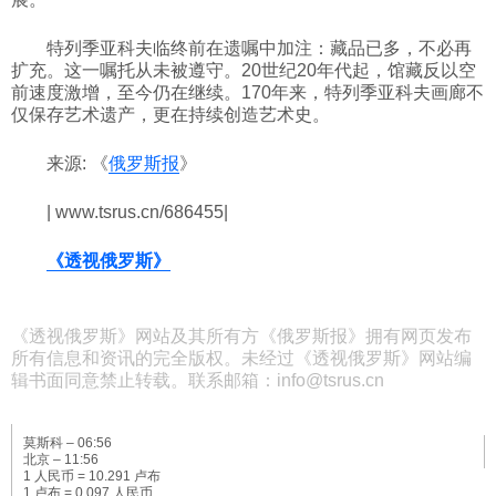
特列季亚科夫临终前在遗嘱中加注：藏品已多，不必再
扩充。这一嘱托从未被遵守。20世纪20年代起，馆藏反以空
前速度激增，至今仍在继续。170年来，特列季亚科夫画廊不
仅保存艺术遗产，更在持续创造艺术史。
来源: 《
俄罗斯报
》
| www.tsrus.cn/686455|
《透视俄罗斯》
《透视俄罗斯》网站及其所有方《俄罗斯报》拥有网页发布
所有信息和资讯的完全版权。未经过《透视俄罗斯》网站编
辑书面同意禁止转载。联系邮箱：info@tsrus.cn
莫斯科 –
06:56
北京 –
11:56
1 人民币 = 10.291 卢布
1 卢布 = 0.097 人民币