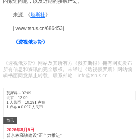
的紧迫问题，以及近期的接触计划。”
科技
来源: 《
塔斯社
》
社会
| www.tsrus.cn/686453|
《透视俄罗斯》
文化
《透视俄罗斯》网站及其所有方《俄罗斯报》拥有网页发布
历史
所有信息和资讯的完全版权。未经过《透视俄罗斯》网站编
辑书面同意禁止转载。联系邮箱：info@tsrus.cn
体育
莫斯科 –
07:09
北京 –
12:09
1 人民币 = 10.291 卢布
旅游
1 卢布 = 0.097 人民币
简讯
视听
2026年8月5日
普京称高铁建设“正全力推进”