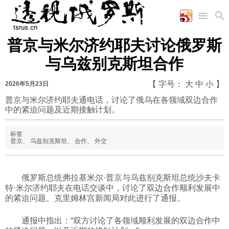
普京与米尔济约耶夫讨论俄罗斯
首页
空军
财经
文艺
图片新闻
与乌兹别克斯坦合作
海军
商业
教育
高清图片
国际
陆军
工业
美食
漫画
【 字号：
大
中
小
】
2026年5月23日
军事合作
能源
娱乐
视频
普京与米尔济约耶夫通电话，讨论了俄乌在各领域双边合作
中的紧迫问题及近期接触计划。
农业
图表
时政
标签
普京
、
乌兹别克斯坦
、
合作
、
外交
军事
俄罗斯总统弗拉基米尔·普京与乌兹别克斯坦总统沙夫卡
评论
特·米尔济约耶夫在电话交谈中，讨论了双边合作顺利发展中
的紧迫问题。克里姆林宫新闻局对此进行了通报。
经济
通报中指出：“双方讨论了各领域顺利发展的双边合作中