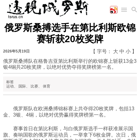
俄罗斯桑搏选手在第比利斯欧锦
首页
空军
财经
文艺
图片新闻
赛斩获20枚奖牌
海军
商业
教育
高清图片
国际
陆军
工业
美食
漫画
【 字号：
大
中
小
】
2026年5月19日
军事合作
能源
娱乐
视频
俄罗斯桑搏队在格鲁吉亚第比利斯举行的欧锦赛上斩获13金3
银4铜共20枚奖牌，以绝对优势夺得奖牌榜第一名。
农业
图表
时政
标签
运动
、
国际
、
比赛
、
体育
军事
俄罗斯队在欧洲桑搏锦标赛上共夺得20枚奖牌，包括13
评论
金、3银、4铜，以绝对优势赢得奖牌榜第一名。
经济
赛事首日在第比利斯，与白俄罗斯选手一样获准展示国
旗、奏响国歌的俄罗斯运动员，一举拿下6枚金牌。次日，俄