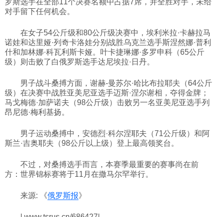
罗斯选手在全部11个决赛名额中占据7席，并全胜对手，未给
对手留下任何机会。
科技
在女子54公斤级和80公斤级决赛中，埃利米拉·卡赫拉马
诺娃和达里娅·列奇卡洛娃分别战胜乌克兰选手斯涅然娜·普利
社会
什和加林娜·科瓦利斯卡娅。叶卡捷琳娜·多罗申科（65公斤
级）则击败了白俄罗斯选手达尼埃拉·日丹。
文化
男子战斗桑搏方面，谢赫-曼苏尔·哈比布拉耶夫（64公斤
级）在决赛中战胜亚美尼亚选手迈斯·涅尔谢相，夺得金牌；
马戈梅德·加萨诺夫（98公斤级）击败另一名亚美尼亚选手列
历史
昂尼德·梅利基扬。
男子运动桑搏中，安德烈·科尔涅耶夫（71公斤级）和阿
体育
斯兰·吉奥耶夫（98公斤以上级）登上最高领奖台。
不过，对桑搏选手而言，本赛季最重要的赛事尚在前
旅游
方：世界锦标赛将于11月在撒马尔罕举行。
来源: 《
俄罗斯报
》
视听
| www.tsrus.cn/686427|