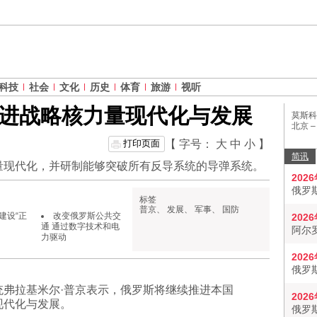
科技
社会
文化
历史
体育
旅游
视听
进战略核力量现代化与发展
莫斯科
北京 
打印页面
【 字号：
大
中
小
】
简讯
量现代化，并研制能够突破所有反导系统的导弹系统。
202
俄罗
标签
普京
、
发展
、
军事
、
国防
建设“正
改变俄罗斯公共交
202
通 通过数字技术和电
阿尔
力驱动
202
俄罗
统弗拉基米尔·普京表示，俄罗斯将继续推进本国
202
现代化与发展。
俄罗