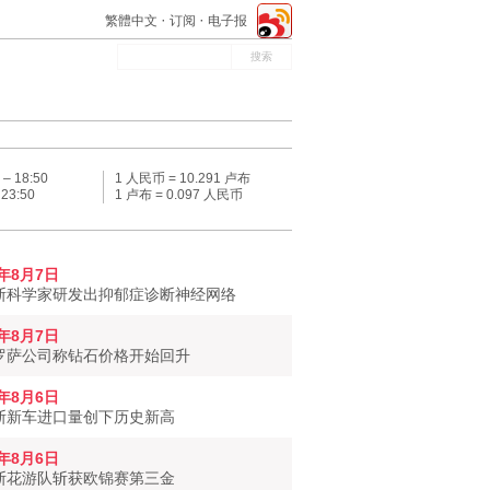
繁體中文
订阅
电子报
 –
18:50
1 人民币 = 10.291 卢布
–
23:50
1 卢布 = 0.097 人民币
6年8月7日
斯科学家研发出抑郁症诊断神经网络
6年8月7日
罗萨公司称钻石价格开始回升
6年8月6日
斯新车进口量创下历史新高
6年8月6日
斯花游队斩获欧锦赛第三金