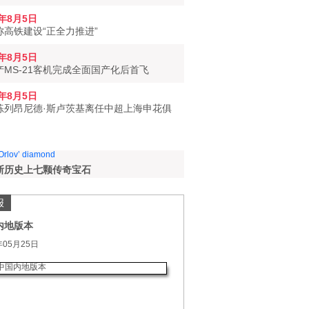
6年8月5日
称高铁建设“正全力推进”
6年8月5日
产MS-21客机完成全面国产化后首飞
6年8月5日
练列昂尼德·斯卢茨基离任中超上海申花俱
斯历史上七颗传奇宝石
报
内地版本
年05月25日