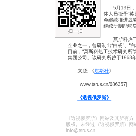
5月13
体人员授予“英
会继续推进战
继续研制能够
扫一扫
莫斯科热
企业之一，曾研制出“白杨”、“白
目前，“莫斯科热工技术研究所
集团公司。该研究所曾于1968
来源: 《
塔斯社
》
| www.tsrus.cn/686357|
《透视俄罗斯》
《透视俄罗斯》网站及其所有方
版权。未经过《透视俄罗斯》网
info@tsrus.cn