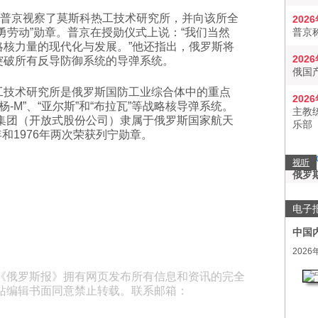
日，普京视察了莫斯科热工技术研究所，并向该所全
202
勇劳动”勋章。普京在授勋仪式上说：“我们当然
普京
略核力量的现代化与发展。”他还指出，俄罗斯将
202
突破所有反导防御系统的导弹系统。
俄国
工技术研究所是俄罗斯国防工业综合体中的重点
202
杨-M”、“亚尔斯”和“布拉瓦”等战略核导弹系统。
主教
”集团（开放式股份公司）隶属于俄罗斯国家航天
乐部
年和1976年两次荣获列宁勋章。
视听
俄罗
电子
中国
2026
《俄罗斯报》拥有网页发布所有信息和资讯的完全
站编辑书面同意禁止转载。联系邮箱：