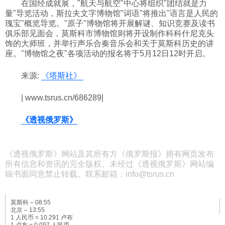
在国经成就展，"航天与航空"中心将组织"团结就是力
量"导览活动，斯拉夫文字博物馆"词语"将推出"语言是人民的
瑰宝"概览导览。"原子"博物馆将开展解谜、知识竞赛及读书
俱乐部见面会，莫斯科市博物馆则将开设制作科科什尼克头
饰的大师班，并举行声乐合奏音乐会和关于莫斯科历史的讲
座。"博物馆之夜"各项活动的报名将于5月12日12时开启。
来源:
《塔斯社》
| www.tsrus.cn/686289|
《透视俄罗斯》
《透视俄罗斯》网站及其所有方《俄罗斯报》拥有网页发布
所有信息和资讯的完全版权。未经过《透视俄罗斯》网站编
辑书面同意禁止转载。联系邮箱：info@tsrus.cn
莫斯科 –
08:55
北京 –
13:55
1 人民币 = 10.291 卢布