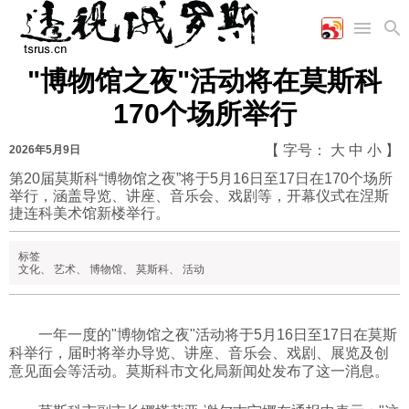
"博物馆之夜"活动将在莫斯科
首页
空军
财经
文艺
图片新闻
170个场所举行
海军
商业
教育
高清图片
国际
陆军
工业
美食
漫画
【 字号：
大
中
小
】
2026年5月9日
军事合作
能源
娱乐
视频
第20届莫斯科“博物馆之夜”将于5月16日至17日在170个场所
举行，涵盖导览、讲座、音乐会、戏剧等，开幕仪式在涅斯
农业
图表
时政
捷连科美术馆新楼举行。
标签
军事
文化
、
艺术
、
博物馆
、
莫斯科
、
活动
评论
一年一度的"博物馆之夜"活动将于5月16日至17日在莫斯
科举行，届时将举办导览、讲座、音乐会、戏剧、展览及创
意见面会等活动。莫斯科市文化局新闻处发布了这一消息。
经济