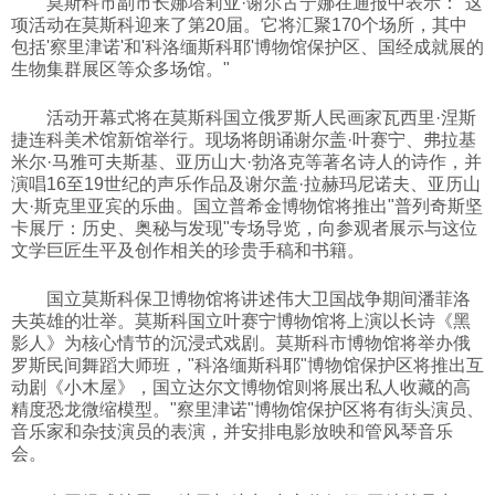
莫斯科市副市长娜塔莉亚·谢尔古宁娜在通报中表示："这
项活动在莫斯科迎来了第20届。它将汇聚170个场所，其中
科技
包括'察里津诺'和'科洛缅斯科耶'博物馆保护区、国经成就展的
生物集群展区等众多场馆。"
社会
活动开幕式将在莫斯科国立俄罗斯人民画家瓦西里·涅斯
捷连科美术馆新馆举行。现场将朗诵谢尔盖·叶赛宁、弗拉基
米尔·马雅可夫斯基、亚历山大·勃洛克等著名诗人的诗作，并
文化
演唱16至19世纪的声乐作品及谢尔盖·拉赫玛尼诺夫、亚历山
大·斯克里亚宾的乐曲。国立普希金博物馆将推出"普列奇斯坚
卡展厅：历史、奥秘与发现"专场导览，向参观者展示与这位
历史
文学巨匠生平及创作相关的珍贵手稿和书籍。
国立莫斯科保卫博物馆将讲述伟大卫国战争期间潘菲洛
体育
夫英雄的壮举。莫斯科国立叶赛宁博物馆将上演以长诗《黑
影人》为核心情节的沉浸式戏剧。莫斯科市博物馆将举办俄
罗斯民间舞蹈大师班，"科洛缅斯科耶"博物馆保护区将推出互
旅游
动剧《小木屋》，国立达尔文博物馆则将展出私人收藏的高
精度恐龙微缩模型。"察里津诺"博物馆保护区将有街头演员、
音乐家和杂技演员的表演，并安排电影放映和管风琴音乐
视听
会。