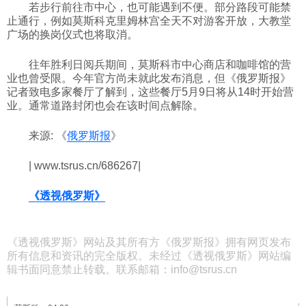
若步行前往市中心，也可能遇到不便。部分路段可能禁
止通行，例如莫斯科克里姆林宫全天不对游客开放，大教堂
广场的换岗仪式也将取消。
往年胜利日阅兵期间，莫斯科市中心商店和咖啡馆的营
业也曾受限。今年官方尚未就此发布消息，但《俄罗斯报》
记者致电多家餐厅了解到，这些餐厅5月9日将从14时开始营
业。通常道路封闭也会在该时间点解除。
来源: 《
俄罗斯报
》
| www.tsrus.cn/686267|
《透视俄罗斯》
《透视俄罗斯》网站及其所有方《俄罗斯报》拥有网页发布
所有信息和资讯的完全版权。未经过《透视俄罗斯》网站编
辑书面同意禁止转载。联系邮箱：info@tsrus.cn