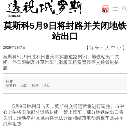
莫斯科5月9日将封路并关闭地铁
首页
空军
财经
文艺
图片新闻
站出口
海军
商业
教育
高清图片
国际
陆军
工业
美食
漫画
【 字号：
大
中
小
】
2026年5月7日
军事合作
能源
娱乐
视频
莫斯科5月9日胜利日当天将实施道路封闭、地铁站出口关
闭、停车限制及共享汽车与滑板车租赁暂停等交通管制措
农业
图表
时政
施。
标签
军事
莫斯科
、
出口
、
铁路
、
活动
评论
5月9日胜利日当天，莫斯科交通运营将进行调整。市中
心上午将实施部分道路封闭，禁止停车，部分地铁站出口将
关闭，活动举办区域内将无法开始和结束电动滑板车及共享
经济
汽车租赁。