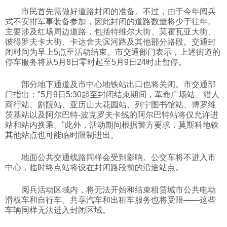
市民首先需做好道路封闭的准备。不过，由于今年阅兵
科技
式不安排军事装备参加，因此封闭的道路数量将少于往年。
主要涉及红场周边道路，包括特维尔大街、莫霍瓦亚大街、
彼得罗夫卡大街、卡达舍夫滨河路及其他部分路段。交通封
社会
闭时间为早上5点至活动结束。市交通部门表示，上述街道的
停车服务将从5月8日零时起至5月9日24时止暂停。
文化
部分地下通道及市中心地铁站出口也将关闭。市交通部
门指出："5月9日5:30起至封闭结束期间，革命广场站、猎人
商行站、剧院站、亚历山大花园站、列宁图书馆站、博罗维
历史
茨基站以及阿尔巴特-波克罗夫卡线的阿尔巴特站将仅允许进
站和站内换乘。"此外，活动期间根据警方要求，莫斯科地铁
其他站点也可能临时限制进出。
体育
地面公共交通线路同样会受到影响。公交车将不进入市
中心，临时终点站将设在封闭路段前的沿途站点。
旅游
阅兵活动区域内，将无法开始和结束租赁城市公共电动
滑板车和自行车。共享汽车和出租车服务也将受限——这些
视听
车辆同样无法进入封闭区域。