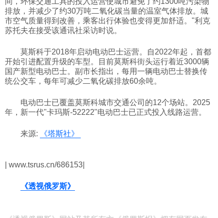
间，环保交通工具的投入运营使城市避免了约1300吨污染物
排放，并减少了约30万吨二氧化碳当量的温室气体排放。城
科技
市空气质量得到改善，乘客出行体验也变得更加舒适。"利克
苏托夫在接受该通讯社采访时说。
社会
莫斯科于2018年启动电动巴士运营。自2022年起，首都
开始引进配置升级的车型。目前莫斯科街头运行着近3000辆
国产新型电动巴士。副市长指出，每用一辆电动巴士替换传
文化
统公交车，每年可减少二氧化碳排放60余吨。
电动巴士已覆盖莫斯科城市交通公司的12个场站。2025
历史
年，新一代"卡玛斯-52222"电动巴士已正式投入线路运营。
来源:
《塔斯社》
体育
| www.tsrus.cn/686153|
旅游
《透视俄罗斯》
视听