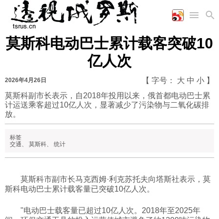
莫斯科电动巴士累计载客突破10
首页
空军
财经
文艺
图片新闻
亿人次
海军
商业
教育
高清图片
国际
陆军
工业
美食
漫画
【 字号：
大
中
小
】
2026年4月26日
军事合作
能源
娱乐
视频
莫斯科副市长表示，自2018年投用以来，俄首都电动巴士累
计运送乘客超过10亿人次，显著减少了污染物与二氧化碳排
农业
图表
时政
放。
标签
军事
交通
、
莫斯科
、
统计
评论
莫斯科市副市长马克西姆·利克苏托夫向塔斯社表示，莫
斯科电动巴士累计载客量已突破10亿人次。
经济
"电动巴士载客量已超过10亿人次。2018年至2025年