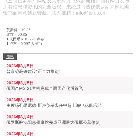
《透视俄罗斯》网站及其所有方《俄罗斯报》拥有网页发布
所有信息和资讯的完全版权。未经过《透视俄罗斯》网站编
辑书面同意禁止转载。联系邮箱：info@tsrus.cn
莫斯科 –
19:35
北京 –
00:35
1 人民币 = 10.291 卢布
1 卢布 = 0.097 人民币
简讯
2026年8月5日
普京称高铁建设“正全力推进”
2026年8月5日
俄国产MS-21客机完成全面国产化后首飞
2026年8月5日
主教练列昂尼德·斯卢茨基离任中超上海申花俱乐部
2026年8月4日
俄罗斯驻沈阳总领事馆完成亚洲最大俄军公墓修复
2026年8月4日