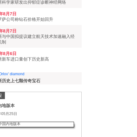
斯科学家研发出抑郁症诊断神经网络
6年8月7日
罗萨公司称钻石价格开始回升
6年8月7日
斯与中国拟提议建立航天技术加速融入经
机制
6年8月6日
斯新车进口量创下历史新高
斯历史上七颗传奇宝石
报
内地版本
年05月25日