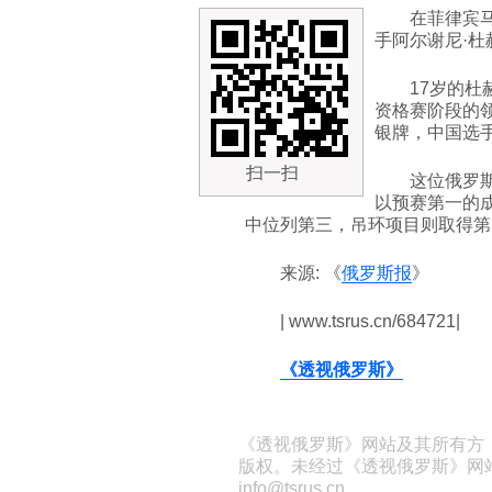
在菲律宾
手阿尔谢尼·
17岁的杜
资格赛阶段的领
银牌，中国选手
扫一扫
这位俄罗
以预赛第一的
中位列第三，吊环项目则取得第
来源: 《
俄罗斯报
》
| www.tsrus.cn/684721|
《透视俄罗斯》
《透视俄罗斯》网站及其所有方
版权。未经过《透视俄罗斯》网
info@tsrus.cn