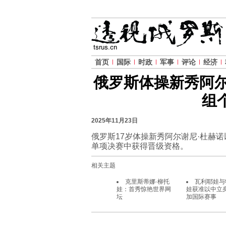
首页
国际
时政
军事
评论
经济
俄罗斯体操新秀阿尔
组
2025年11月23日
俄罗斯17岁体操新秀阿尔谢尼·杜赫诺
单项决赛中获得晋级资格。
相关主题
克里斯蒂娜·柳托
瓦利耶娃与
娃：首秀惊艳世界网
娃获准以中立
坛
加国际赛事