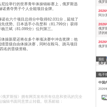
俄罗
马尼拉举行的世界青年体操锦标赛上，俄罗斯选
杜赫诺勇夺男子个人全能项目金牌。
202
阿尔
赫诺在六个项目总得分中取得82.031分，延续了
先优势。日本选手小岛埜和（81.799分）获得
202
俄罗
杨兰斌（81.099分）位列第三。
济的
斯体操新星还将在多个单项决赛中冲击奖牌：他
202
成绩晋级自由体操决赛，同时在鞍马、跳马项目
俄罗
四名的晋级资格。
视听
俄罗
电子
中国
2026
《俄罗斯报》拥有网页发布所有信息和资讯的完全
站编辑书面同意禁止转载。联系邮箱：