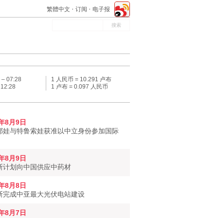
繁體中文
订阅
电子报
 –
07:28
1 人民币 = 10.291 卢布
–
12:28
1 卢布 = 0.097 人民币
6年8月9日
耶娃与特鲁索娃获准以中立身份参加国际
6年8月9日
斯计划向中国供应中药材
6年8月8日
斯完成中亚最大光伏电站建设
6年8月7日