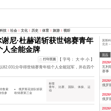
科技
社会
文化
历史
体育
旅游
视听
谢尼·杜赫诺斩获世锦赛青年
莫斯科
北京 
个人全能金牌
简讯
打印页面
【 字号：
大
中
小
】
202
瓦利
以82.031分夺得世锦赛青年组个人全能冠军，并在四个
赛事
202
标签
俄罗
青年
、
比赛
、
国际
、
体操
、
运
特鲁索
俄罗斯花游队斩获
动
身份参
欧锦赛第三金
202
俄罗
202