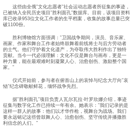
这些由全俄"文化志愿者"社会运动志愿者所征集的事迹，
科技
已被纳入全民历史项目"胜利面孔"数据库。目前，该项目资料
库已收录953位文化工作者的生平档案，收集的故事总量已突
破1100份。
社会
胜利博物馆方面强调："卫国战争期间，演员、音乐家、
画家、作家和舞台工作者始终鼓舞着前线将士与后方劳动者
文化
的士气。他们守护着文化遗产，为夺取伟大胜利作出了独特
贡献。当今一代必须理解：文化不仅是舞台与画布，更是一
种力量，能在最艰难时刻凝聚人心、治愈创伤、激励整个国
历史
家。"
仪式开始前，参与者在俯首山上的哀悼与纪念大厅向"哀
体育
恸"纪念碑敬献鲜花，缅怀战争先烈。
据"胜利面孔"项目负责人瓦尔瓦拉·叶罗欣娜介绍，事迹
旅游
征集与数字化工作已持续一年有余。她表示："我们记录的是
这样一群人的故事：他们以才华作枪，视舞台为战场。我们
要永远铭记这些曾鼓舞人心、治愈创伤、坚守传统并播撒胜
视听
利信念的人们。"