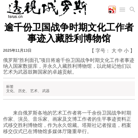
逾千份卫国战争时期文化工作者
首页
空军
财经
文艺
图片新闻
事迹入藏胜利博物馆
海军
商业
教育
高清图片
国际
陆军
工业
美食
漫画
【 字号：
大
中
小
】
2025年11月13日
军事合作
能源
娱乐
视频
俄罗斯“胜利面孔”项目将逾千份卫国战争时期文化工作者事迹
纳入国家数据库，并永久入藏胜利博物馆，以此铭记他们以
农业
图表
时政
艺术为武器鼓舞国家的卓越贡献。
标签
军事
文化
、
历史
、
艺术
、
武器
评论
来自俄罗斯各地的艺术工作者将一千余份卫国战争时期
作家、演员、音乐家、画家及文博工作者的生平事迹资料正
式移交胜利博物馆，作为永久馆藏。塔斯社记者报道，档案
经济
移交仪式已在博物馆多媒体厅隆重举行。