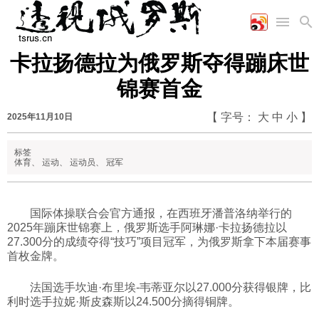
卡拉扬德拉为俄罗斯夺得蹦床世
首页
空军
财经
文艺
图片新闻
锦赛首金
海军
商业
教育
高清图片
国际
陆军
工业
美食
漫画
【 字号：
大
中
小
】
2025年11月10日
军事合作
能源
娱乐
视频
农业
图表
标签
时政
体育
、
运动
、
运动员
、
冠军
军事
国际体操联合会官方通报，在西班牙潘普洛纳举行的
2025年蹦床世锦赛上，俄罗斯选手阿琳娜·卡拉扬德拉以
27.300分的成绩夺得“技巧”项目冠军，为俄罗斯拿下本届赛事
评论
首枚金牌。
法国选手坎迪·布里埃-韦蒂亚尔以27.000分获得银牌，比
经济
利时选手拉妮·斯皮森斯以24.500分摘得铜牌。