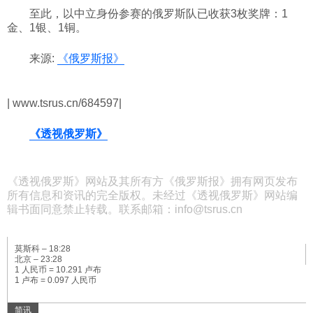
至此，以中立身份参赛的俄罗斯队已收获3枚奖牌：1
科技
金、1银、1铜。
来源:
《俄罗斯报》
社会
| www.tsrus.cn/684597|
文化
《透视俄罗斯》
历史
《透视俄罗斯》网站及其所有方《俄罗斯报》拥有网页发布
所有信息和资讯的完全版权。未经过《透视俄罗斯》网站编
体育
辑书面同意禁止转载。联系邮箱：info@tsrus.cn
旅游
莫斯科 –
18:28
北京 –
23:28
1 人民币 = 10.291 卢布
1 卢布 = 0.097 人民币
视听
简讯