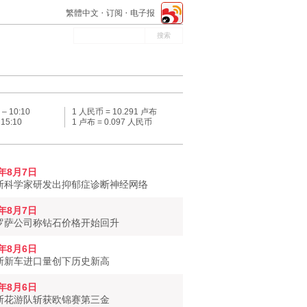
繁體中文
订阅
电子报
 –
10:10
1 人民币 = 10.291 卢布
–
15:10
1 卢布 = 0.097 人民币
6年8月7日
斯科学家研发出抑郁症诊断神经网络
6年8月7日
罗萨公司称钻石价格开始回升
6年8月6日
斯新车进口量创下历史新高
6年8月6日
斯花游队斩获欧锦赛第三金