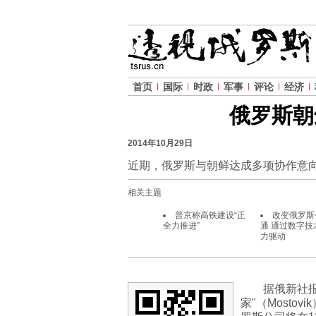
首页
国际
时政
军事
评论
经济
俄罗斯朝
2014年10月29日
近期，俄罗斯与朝鲜达成多项协作意
相关主题
普京称高铁建设“正
改变俄罗斯
全力推进”
通 通过数字技
力驱动
据俄新社
家"（Most