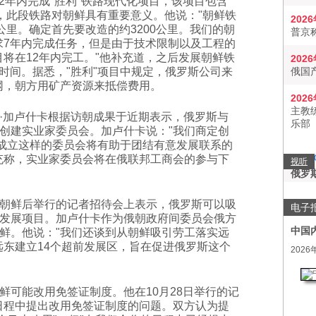
2年内完成"胜利"铁路现代化项目，该项目包含
路，此段铁路对朝鲜具有重要意义。他说："朝鲜铁
202
0公里。确定首先要改造的约3200公里。我们的朝
普京
求7年内完成任务，但是由于技术限制以及工程的
将在12年内完工。"他补充道，之后发展朝鲜铁
202
时间。据悉，"胜利"项目中规定，俄罗斯公司来
俄国
网，朝方用矿产资源来抵偿费用。
202
主教
·加卢什卡根据访朝成果于近期表示，俄罗斯与
乐部
创建实业家委员会。加卢什卡说："我们商定创
，成立这样的委员会将有助于团结有意发展联系的
充称，实业家委员会将在俄联邦工商会的参与下
视听
俄罗
朝鲜后举行的记者招待会上表示，俄罗斯可以吸
电子
发展项目。加卢什卡作为俄朝政府间委员会俄方
中国
鲜。他说："我们还谈到从朝鲜吸引劳工落实远
远东建立14个超前发展区，旨在促进俄罗斯这个
2026
鲜可能改用免签证制度。他在10月28日举行的记
日程中提出改用免签证制度的问题。双方认为提