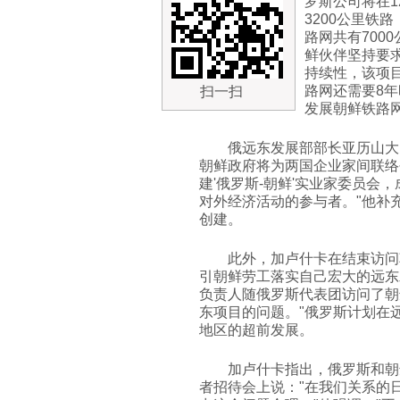
罗斯公司将在1
3200公里铁
路网共有700
鲜伙伴坚持要
持续性，该项目
路网还需要8年
扫一扫
发展朝鲜铁路
俄远东发展部部长亚历山大
朝鲜政府将为两国企业家间联络
建'俄罗斯-朝鲜'实业家委员会
对外经济活动的参与者。"他补
创建。
此外，加卢什卡在结束访问
引朝鲜劳工落实自己宏大的远东
负责人随俄罗斯代表团访问了朝
东项目的问题。"俄罗斯计划在
地区的超前发展。
加卢什卡指出，俄罗斯和朝
者招待会上说："在我们关系的