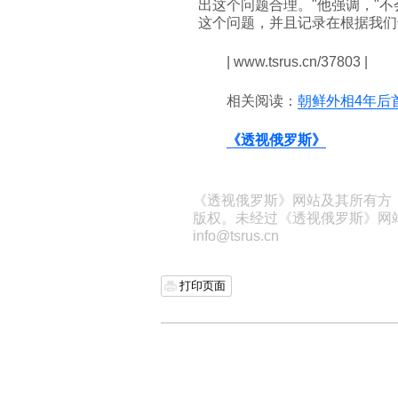
出这个问题合理。"他强调，"不
这个问题，并且记录在根据我们
| www.tsrus.cn/37803 |
相关阅读：
朝鲜外相4年后
《透视俄罗斯》
《透视俄罗斯》网站及其所有方
版权。未经过《透视俄罗斯》网
info@tsrus.cn
打印页面