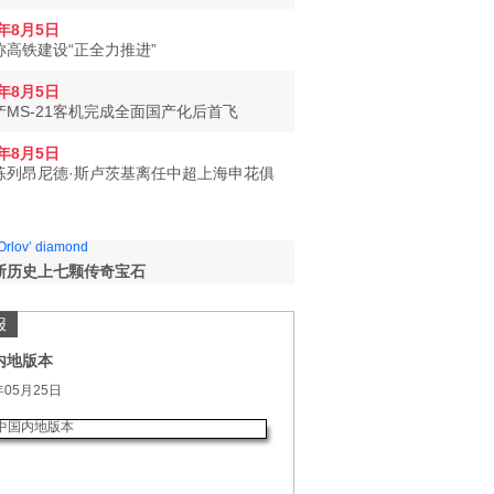
6年8月5日
称高铁建设“正全力推进”
6年8月5日
产MS-21客机完成全面国产化后首飞
6年8月5日
练列昂尼德·斯卢茨基离任中超上海申花俱
斯历史上七颗传奇宝石
报
内地版本
年05月25日