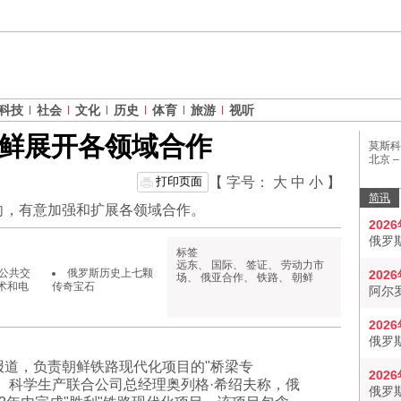
科技
社会
文化
历史
体育
旅游
视听
鲜展开各领域合作
莫斯科
北京 
打印页面
【 字号：
大
中
小
】
简讯
向，有意加强和扩展各领域合作。
202
俄罗
标签
远东
、
国际
、
签证
、
劳动力市
公共交
俄罗斯历史上七颗
202
场
、
俄亚合作
、
铁路
、
朝鲜
术和电
传奇宝石
阿尔
202
俄罗
报道，负责朝鲜铁路现代化项目的"桥梁专
202
ovik）科学生产联合公司总经理奥列格·希绍夫称，俄
俄罗