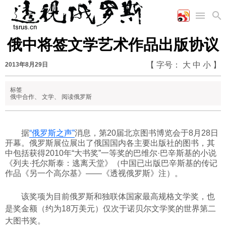
俄中将签文学艺术作品出版协议
首页
空军
财经
文艺
图片新闻
【 字号：
大
中
小
】
2013年8月29日
海军
商业
教育
高清图片
国际
陆军
工业
美食
漫画
标签
军事合作
能源
娱乐
视频
俄中合作
、
文学
、
阅读俄罗斯
农业
图表
时政
据
“俄罗斯之声”
消息，第20届北京图书博览会于8月28日
开幕。俄罗斯展位展出了俄国国内各主要出版社的图书，其
军事
中包括获得2010年“大书奖”一等奖的巴维尔·巴辛斯基的小说
《列夫·托尔斯泰：逃离天堂》（中国已出版巴辛斯基的传记
作品《另一个高尔基》——《透视俄罗斯》注）。
评论
该奖项
为
目前俄罗斯和独联体国家最高规格文学奖，也
经济
是奖金额（约为18万美元）仅次于
诺贝尔文学奖
的世界第二
大图书奖。