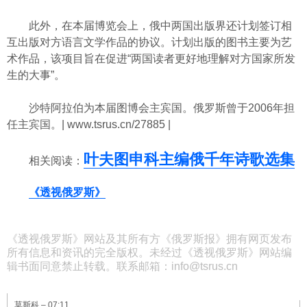
科技
此外，在本届博览会上，俄中两国出版界还计划签订相
互出版对方语言文学作品的协议。计划出版的图书主要为艺
术作品，该项目旨在促进“两国读者更好地理解对方国家所发
社会
生的大事”。
文化
沙特阿拉伯为本届图博会主宾国。俄罗斯曾于2006年担
任主宾国。| www.tsrus.cn/27885 |
历史
叶夫图申科主编俄千年诗歌选集
相关阅读：
体育
《透视俄罗斯》
旅游
《透视俄罗斯》网站及其所有方《俄罗斯报》拥有网页发布
所有信息和资讯的完全版权。未经过《透视俄罗斯》网站编
辑书面同意禁止转载。联系邮箱：info@tsrus.cn
视听
莫斯科 –
07:11