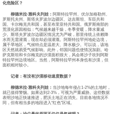
化危险区？
科技
柳德米拉·雅科夫列娃：
阿斯特拉罕州、伏尔加格勒州、
罗斯托夫州、斯塔夫罗波尔边疆区、达吉斯坦、车臣共和
社会
国、卡尔梅克共和国，甚至布里亚特共和国。俄罗斯南部的
荒漠化原因相似：气候越来越干燥，冬季变暖，降水量减
少。斯塔夫罗波尔边疆区情况尤为严峻，那里传统上依赖降
文化
水而无需灌溉，现在却必须灌溉。阿斯特拉罕州地处边境，
属干旱地区，气候特点是温差大、降水极少。可以说，该地
区天然就易受气候影响。此外，邻国问题也使情况加剧。哈
萨克斯坦和卡尔梅克的沙漠面积很大，风会将沙子吹到阿斯
历史
特拉罕州边境地区。当然，阿斯特拉罕州本身也有沙漠，但
面积相对较小。
体育
记者：有没有沙漠移动速度数据？
旅游
柳德米拉·雅科夫列娃：
当沙地每年侵占1-2%的土地时，
就已值得警惕。如果达到2-3%，可视为严重威胁。这些数据
表明沙地正快速推进，肥沃土地正在消失。目前各地情况不
同，但有相当多的地段进入“红色”区域。
视听
记者：沙尘暴的原因不仅仅是气候吧？