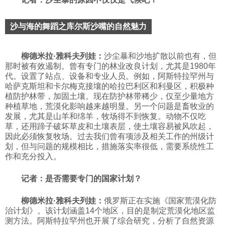
沙与海的舞蹈之库尔斯沙嘴的自然魅力
柳德米拉·雅科夫列娃：
沙尘暴和沙地扩散以前也有，但
那时被有效遏制。曾有专门的林业改良计划，尤其是1980年
代。设置了站点、设备和专业人员。例如，阿斯特拉罕州与
哈萨克斯坦和卡尔梅克接壤的哈拉巴利区和利曼区，积极种
植防护林带，加固土壤。现在防护林带稀少，仅至少量地方
种植草地，荒漠化影响越来越明显。另一个问题是畜牧业的
发展，尤其是山羊和绵羊，牧场得不到恢复。动物不仅吃
草，还用蹄子破坏草皮和土壤表层，使土壤容易被风吹起，
因此必须恢复牧场。过去我们曾有项涉及相关工作的州级计
划，但与问题的规模相比，措施落实率很低，需要系统性工
作和充分投入。
记者：是否需要专门的国家计划？
柳德米拉·雅科夫列娃：
俄罗斯正在实施《国家荒漠化防
治计划》。该计划涵盖14个地区，目的是制定荒漠化地区监
测方法。阿斯特拉罕州也开展了综合研究，分析了自然资源