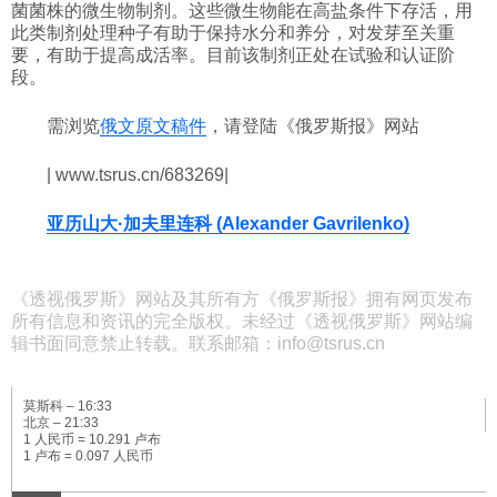
菌菌株的微生物制剂。这些微生物能在高盐条件下存活，用
此类制剂处理种子有助于保持水分和养分，对发芽至关重
要，有助于提高成活率。目前该制剂正处在试验和认证阶
段。
需浏览
俄文原文稿件
，请登陆《俄罗斯报》网站
| www.tsrus.cn/683269|
亚历山大·加夫里连科 (Alexander Gavrilenko)
《透视俄罗斯》网站及其所有方《俄罗斯报》拥有网页发布
所有信息和资讯的完全版权。未经过《透视俄罗斯》网站编
辑书面同意禁止转载。联系邮箱：info@tsrus.cn
莫斯科 –
16:33
北京 –
21:33
1 人民币 = 10.291 卢布
1 卢布 = 0.097 人民币