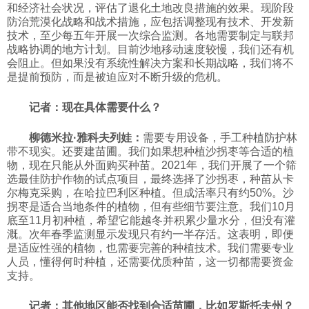
和经济社会状况，评估了退化土地改良措施的效果。现阶段
防治荒漠化战略和战术措施，应包括调整现有技术、开发新
技术，至少每五年开展一次综合监测。各地需要制定与联邦
战略协调的地方计划。目前沙地移动速度较慢，我们还有机
会阻止。但如果没有系统性解决方案和长期战略，我们将不
是提前预防，而是被迫应对不断升级的危机。
记者：现在具体需要什么？
柳德米拉·雅科夫列娃：
需要专用设备，手工种植防护林
带不现实。还要建苗圃。我们如果想种植沙拐枣等合适的植
物，现在只能从外面购买种苗。2021年，我们开展了一个筛
选最佳防护作物的试点项目，最终选择了沙拐枣，种苗从卡
尔梅克采购，在哈拉巴利区种植。但成活率只有约50%。沙
拐枣是适合当地条件的植物，但有些细节要注意。我们10月
底至11月初种植，希望它能越冬并积累少量水分，但没有灌
溉。次年春季监测显示发现只有约一半存活。这表明，即便
是适应性强的植物，也需要完善的种植技术。我们需要专业
人员，懂得何时种植，还需要优质种苗，这一切都需要资金
支持。
记者：其他地区能否找到合适苗圃，比如罗斯托夫州？