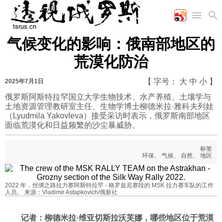
气候变化的影响：俄南部地区的
首页
空军
财经
文艺
图片新闻
荒漠化防治
海军
商业
教育
高清图片
国际
陆军
工业
美食
漫画
【 字号：
大
中
小
】
2025年7月1日
军事合作
能源
娱乐
视频
俄罗斯阿斯特拉罕国立大学生物技术、水产养殖、土壤学与
土地资源管理教研室主任、生物学博士柳德米拉·雅科夫列娃
农业
图表
时政
（Lyudmila Yakovleva）接受采访时表示，俄罗斯南部地区
面临荒漠化和日益频繁的沙尘暴威胁。
军事
标签
环保
、
气候
、
自然
、
地区
评论
2022 年，丝绸之路拉力赛阿斯特拉罕 - 格罗兹尼赛段的 MSK 拉力赛车队的工作
人员。 来源：Vladimir Astapkovich/俄新社
经济
记者：柳德米拉·维亚切斯拉沃芙娜，哪些地区位于荒漠