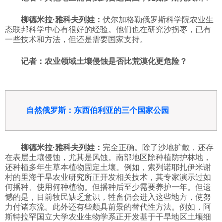
柳德米拉·雅科夫列娃：
伏尔加格勒俄罗斯科学院农业生
态联邦科学中心有很好的经验。他们也在研究沙拐枣，已有
一些技术和方法，但还是需要国家支持。
记者：农业领域土壤侵蚀是否比荒漠化更危险？
自然俄罗斯：东西伯利亚的三个国家公园
柳德米拉·雅科夫列娃：
完全正确。除了沙地扩散，还存
在表层土壤侵蚀，尤其是风蚀。南部地区除种植防护林地，
还种植多年生草本植物固定土壤。例如，索列诺耶扎伊米谢
村的里海干旱农业研究所正开发相关技术，其专家演示过如
何播种、使用何种植物。但播种后至少需要养护一年。但遗
憾的是，目前牧民缺乏意识，牲畜仍会进入这些地方，使努
力付诸东流。此外还有些颇具前景的替代性方法。例如，阿
斯特拉罕国立大学农业生物学系正开发基于干旱地区土壤细