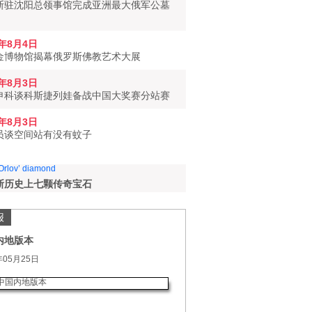
斯驻沈阳总领事馆完成亚洲最大俄军公墓
6年8月4日
金博物馆揭幕俄罗斯佛教艺术大展
6年8月3日
申科谈科斯捷列娃备战中国大奖赛分站赛
6年8月3日
员谈空间站有没有蚊子
斯历史上七颗传奇宝石
报
内地版本
年05月25日