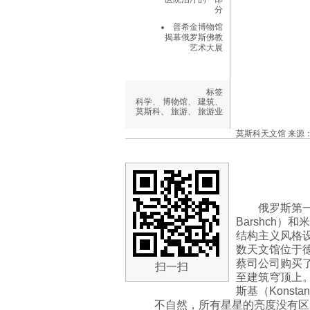
分
普希金博物馆
揭幕俄罗斯佛教
艺术大展
标签
科学
、
博物馆
、
建筑
、
莫斯科
、
旅游
、
旅游业
莫斯科天文馆 来源：Pr
俄罗斯第一
Barshch）和
结构主义风格
数天文馆位于
蔡司公司购买
扫一扫
至建筑穹顶上
斯基（Konsta
不自然，所有星星的亮度没有区