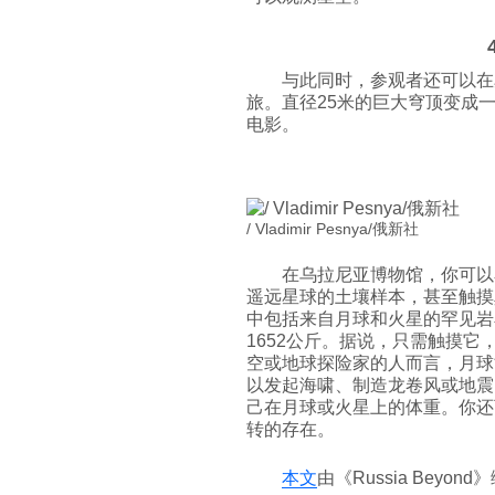
与此同时，参观者还可以在星空大
旅。直径25米的巨大穹顶变成
电影。
/ Vladimir Pesnya/俄新社
在乌拉尼亚博物馆，你可以
遥远星球的土壤样本，甚至触摸
中包括来自月球和火星的罕见岩
1652公斤。据说，只需触摸
空或地球探险家的人而言，月球
以发起海啸、制造龙卷风或地震
己在月球或火星上的体重。你还
转的存在。
本文
由《Russia Beyo