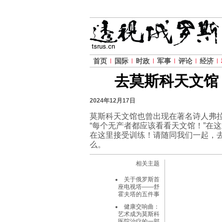
首页
国际
时政
军事
评论
经济
去莫斯科天文馆
2024年12月17日
莫斯科天文馆也曾出现在著名诗人弗
“每个无产者都应该看看天文馆！”在
在这里接受训练！请随同我们一起，
么。
相关主题
关于俄罗斯首
座电视塔——舒
霍夫塔的五件事
健康交响曲：
艺术成为莫斯科
医院治疗的一部