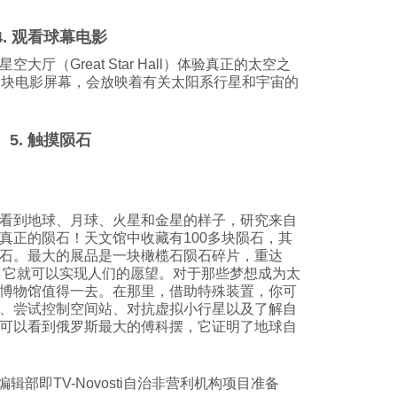
4. 观看球幕电影
厅（Great Star Hall）体验真正的太空之
一块电影屏幕，会放映着有关太阳系行星和宇宙的
5. 触摸陨石
看到地球、月球、火星和金星的样子，研究来自
真正的陨石！天文馆中收藏有100多块陨石，其
石。最大的展品是一块橄榄石陨石碎片，重达
它，它就可以实现人们的愿望。对于那些梦想成为太
博物馆值得一去。在那里，借助特殊装置，你可
、尝试控制空间站、对抗虚拟小行星以及了解自
可以看到俄罗斯最大的傅科摆，它证明了地球自
nd》编辑部即TV-Novosti自治非营利机构项目准备