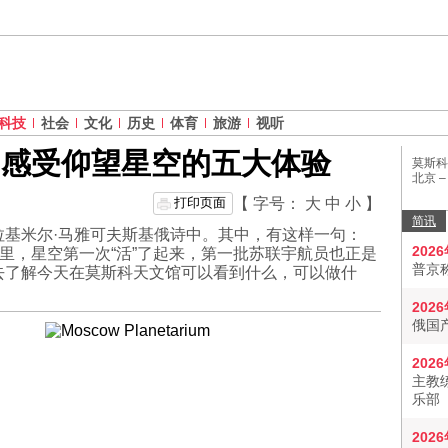
科技
社会
文化
历史
体育
旅游
视听
 感受仰望星空的五大体验
莫斯科
北京 
打印页面
【 字号：
大
中
小
】
简讯
拉基米尔·马雅可夫斯基俄诗中。其中，有这样一句：
202
这里，星空第一次“活”了起来，第一批苏联宇航员也正是
普京
去了解今天在莫斯科天文馆可以看到什么，可以做什
202
俄国
202
主教
乐部
202