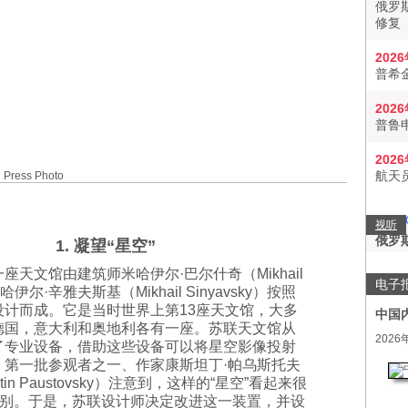
俄罗
修复
202
普希
202
普鲁
202
航天
ess Photo
视听
俄罗
1. 凝望“星空”
座天文馆由建筑师米哈伊尔·巴尔什奇（Mikhail
电子
米哈伊尔·辛雅夫斯基（Mikhail Sinyavsky）按照
设计而成。它是当时世界上第13座天文馆，大多
中国
德国，意大利和奥地利各有一座。苏联天文馆从
2026
了专业设备，借助这些设备可以将星空影像投射
。第一批参观者之一、作家康斯坦丁·帕乌斯托夫
ntin Paustovsky）注意到，这样的“星空”看起来很
别。于是，苏联设计师决定改进这一装置，并设