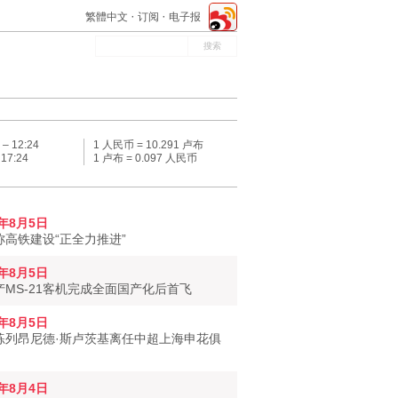
繁體中文
订阅
电子报
 –
12:24
1 人民币 = 10.291 卢布
–
17:24
1 卢布 = 0.097 人民币
6年8月5日
称高铁建设“正全力推进”
6年8月5日
产MS-21客机完成全面国产化后首飞
6年8月5日
练列昂尼德·斯卢茨基离任中超上海申花俱
6年8月4日