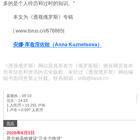
多的是个人经历和过时的知识。”
本文为《透视俄罗斯》专稿
| www.tsrus.cn/678865|
安娜·库兹涅佐娃（Anna Kuznetsova）
《透视俄罗斯》网站及其所有方《俄罗斯报》拥有网页发布
所有信息和资讯的完全版权。未经过《透视俄罗斯》网站编
辑书面同意禁止转载。联系邮箱：info@tsrus.cn
莫斯科 –
09:10
北京 –
14:10
1 人民币 = 10.291 卢布
1 卢布 = 0.097 人民币
简讯
2026年8月5日
普京称高铁建设“正全力推进”