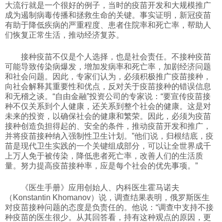
大流行就是一个很好的例子，当时的疫苗开发和大规模推广
成为遏制病毒传播和拯救生命的关键。事实证明，新冠疫苗
有助于降低疾病的严重程度、患者住院率和死亡率，帮助人
们恢复正常生活，推动经济复苏。
接种疫苗不仅是个人选择，也是社会责任。不接种疫苗
可能导致传染病爆发，增加发病率和死亡率，加剧经济问题
和社会问题。因此，专家们认为，必须积极推广疫苗接种，
向社会解释其重要性和优点，反对关于疫苗接种的错误信息
和无稽之谈。“自由金融”投资公司的专家说：“要宣传疫苗接
种不仅关系到个人健康，还关系到整个社会的健康。这是对
未来的投资，以确保社会的健康和繁荣。因此，必须为疫苗
接种创造负担得起的、安全的条件，推动疫苗开发和推广，
并将疫苗接种纳入强制性卫生计划。”他们说，归根结底，疫
苗是现代卫生实践的一个关键组成部分，可以让全世界成千
上万人免于被传染，降低患者死亡率，改善人们的生活质
量。努力提高疫苗接种率，应是每个社会的优先事项。”
《医生手册》应用创始人、内科医生霍马诺夫
（Konstantin Khomanov）说，调查结果表明，俄罗斯医生
对疫苗接种问题的态度是负责任的。他说：“调查中支持不接
种疫苗的医生很少。从其回答看，持有这种观点的原因，更