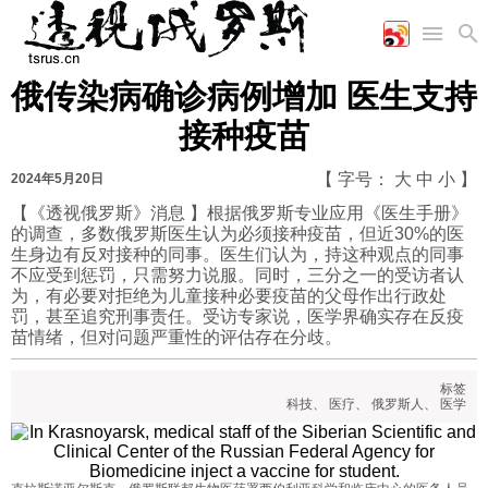
俄传染病确诊病例增加 医生支持
首页
空军
财经
文艺
图片新闻
接种疫苗
海军
商业
教育
高清图片
国际
陆军
工业
美食
漫画
【 字号：
大
中
小
】
2024年5月20日
军事合作
能源
娱乐
视频
【《透视俄罗斯》消息 】根据俄罗斯专业应用《医生手册》
的调查，多数俄罗斯医生认为必须接种疫苗，但近30%的医
农业
图表
时政
生身边有反对接种的同事。医生们认为，持这种观点的同事
不应受到惩罚，只需努力说服。同时，三分之一的受访者认
为，有必要对拒绝为儿童接种必要疫苗的父母作出行政处
军事
罚，甚至追究刑事责任。受访专家说，医学界确实存在反疫
苗情绪，但对问题严重性的评估存在分歧。
评论
标签
科技
、
医疗
、
俄罗斯人
、
医学
经济