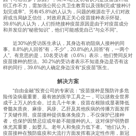
织工作不力，需加强公民公共卫生教育以及强制完成“接种计
划完成率”。另有45.8%的人认为，问题的根源在于人们对政
府或当局缺乏信任，对政府真正关心疫苗接种表示怀疑。
39.6%的人认为，人们拒绝接种疫苗原因是由于对疫苗成分
和并发症的“秘密知识”，他们可能感觉自己“与众不同”。
近30%的受访医生承认，其身边有劝阻病人接种的同
事。8.8%的人回答“有，不少”，20.8%的人回答“有，一两个
人”。有意思的是，10名受访者（0.6%）表示，他们赞同反对
疫苗接种的想法。30.2%的受访者表示不知道身边是否有这
样的同行，39.6%的人确定身边没有“反疫苗”医生。
解决方案
“自由金融”投资公司的专家说：“疫苗接种是预防许多危
险传染病最重要、最有效的医学工具之一，可以拯救全世界
成千上万人的生命。过去几十年来，疫苗在根除或显著降低
脊髓灰质炎、麻疹、风疹、乙肝及其他疾病的传播方面发挥
了关键作用。疫苗接种提供集体免疫力，不仅保护已接种
者，也保护因禁忌症或年龄不能接种的人。这对保护弱势群
体尤其重要，如婴儿、老年人和免疫力低下者。”他们认为，
疫苗接种在预防瘟疫和大流行方面发挥着决定性作用，新冠