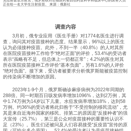
克拉斯诺亚尔斯克，俄罗斯联邦生物医药署西伯利亚科学和临床中心的医务人员
正在给一名大学生注射疫苗。 来源：俄新社
科技
社会
调查内容
3月初，俄专业应用《医生手册》对1774名医生进行调
查，询问其对疫苗接种的态度。结果显示，96%以上的医生
文化
认为必须接种疫苗。此外，不到一半（40.8%）的人对其所
在医院疫苗接种工作给予“绝对正面”的评价，53.4%的受访者
表示“虽略有不足，但总体上一切都正常”；4.2%的医生对其
历史
所在医院疫苗接种工作评价“基本负面”，另有1.6%的人评价
“绝对负面”。接下来，受访者被要求分析俄罗斯能被疫苗控制
的传染病不断增加的原因。
体育
2023年1-9个月，俄罗斯确诊麻疹病例为2022年同期的
288倍。同一时期百日咳发病率增加1096%，达到2万例，其
旅游
中1.74万例为14岁以下儿童。水痘发病率增加18%，达到58
万例。约36%的受访者将此归咎于“不受控制的移民流动”，尤
其是来自近海外国家的移民。排第二的原因是“反接种者”的强
视听
大宣传（25.7%），第三是公众对疫苗接种的重要性认识不
足（23%）。医生们还被问及人们容易接受“反疫苗”宣传的原
因（可给出多个原因），52.4%的受访者认为是疫苗接种组