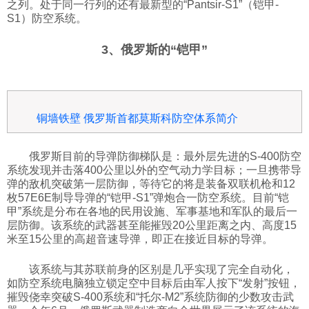
之列。处于同一行列的还有最新型的“Pantsir-S1”（铠甲-
S1）防空系统。
3、俄罗斯的“铠甲”
铜墙铁壁 俄罗斯首都莫斯科防空体系简介
俄罗斯目前的导弹防御梯队是：最外层先进的S-400防空
系统发现并击落400公里以外的空气动力学目标；一旦携带导
弹的敌机突破第一层防御，等待它的将是装备双联机枪和12
枚57E6E制导导弹的“铠甲-S1”弹炮合一防空系统。目前“铠
甲”系统是分布在各地的民用设施、军事基地和军队的最后一
层防御。该系统的武器甚至能摧毁20公里距离之内、高度15
米至15公里的高超音速导弹，即正在接近目标的导弹。
该系统与其苏联前身的区别是几乎实现了完全自动化，
如防空系统电脑独立锁定空中目标后由军人按下“发射”按钮，
摧毁侥幸突破S-400系统和“托尔-M2”系统防御的少数攻击武