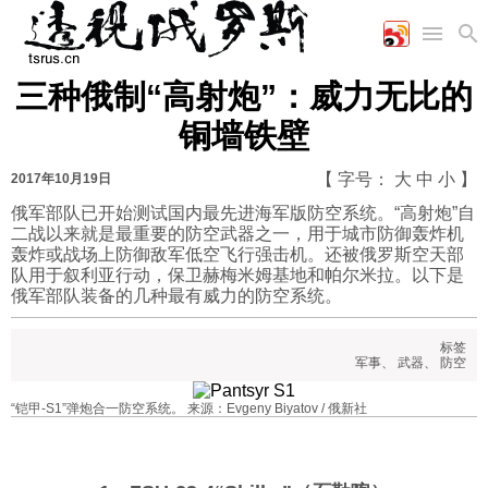
三种俄制“高射炮”：威力无比的
首页
空军
财经
文艺
图片新闻
铜墙铁壁
海军
商业
教育
高清图片
国际
陆军
工业
美食
漫画
【 字号：
大
中
小
】
2017年10月19日
军事合作
能源
娱乐
视频
俄军部队已开始测试国内最先进海军版防空系统。“高射炮”自
二战以来就是最重要的防空武器之一，用于城市防御轰炸机
农业
图表
时政
轰炸或战场上防御敌军低空飞行强击机。还被俄罗斯空天部
队用于叙利亚行动，保卫赫梅米姆基地和帕尔米拉。以下是
俄军部队装备的几种最有威力的防空系统。
军事
标签
军事
、
武器
、
防空
评论
“铠甲-S1”弹炮合一防空系统。 来源：Evgeny Biyatov / 俄新社
经济