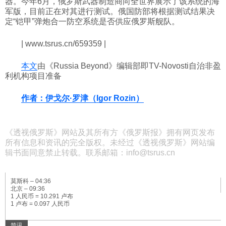
器。今年6月，俄罗斯武器制造商向全世界展示了该系统的海
军版，目前正在对其进行测试。俄国防部将根据测试结果决
定“铠甲”弹炮合一防空系统是否供应俄罗斯舰队。
| www.tsrus.cn/659359 |
本文
由《Russia Beyond》编辑部即TV-Novosti自治非盈
利机构项目准备
作者：伊戈尔·罗津（Igor Rozin）
《透视俄罗斯》网站及其所有方《俄罗斯报》拥有网页发布
所有信息和资讯的完全版权。未经过《透视俄罗斯》网站编
辑书面同意禁止转载。联系邮箱：info@tsrus.cn
莫斯科 –
04:36
北京 –
09:36
1 人民币 = 10.291 卢布
1 卢布 = 0.097 人民币
简讯