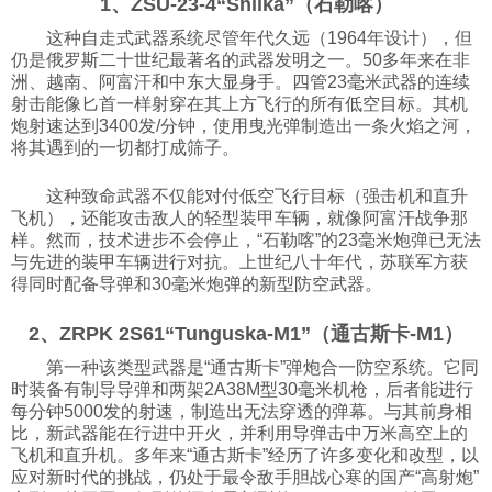
1、ZSU-23-4“Shilka”（石勒喀）
科技
这种自走式武器系统尽管年代久远（1964年设计），但
仍是俄罗斯二十世纪最著名的武器发明之一。50多年来在非
洲、越南、阿富汗和中东大显身手。四管23毫米武器的连续
社会
射击能像匕首一样射穿在其上方飞行的所有低空目标。其机
炮射速达到3400发/分钟，使用曳光弹制造出一条火焰之河，
将其遇到的一切都打成筛子。
文化
这种致命武器不仅能对付低空飞行目标（强击机和直升
飞机），还能攻击敌人的轻型装甲车辆，就像阿富汗战争那
历史
样。然而，技术进步不会停止，“石勒喀”的23毫米炮弹已无法
与先进的装甲车辆进行对抗。上世纪八十年代，苏联军方获
得同时配备导弹和30毫米炮弹的新型防空武器。
体育
2、ZRPK 2S61“Tunguska-M1”（通古斯卡-M1）
第一种该类型武器是“通古斯卡”弹炮合一防空系统。它同
旅游
时装备有制导导弹和两架2A38M型30毫米机枪，后者能进行
每分钟5000发的射速，制造出无法穿透的弹幕。与其前身相
比，新武器能在行进中开火，并利用导弹击中万米高空上的
视听
飞机和直升机。多年来“通古斯卡”经历了许多变化和改型，以
应对新时代的挑战，仍处于最令敌手胆战心寒的国产“高射炮”