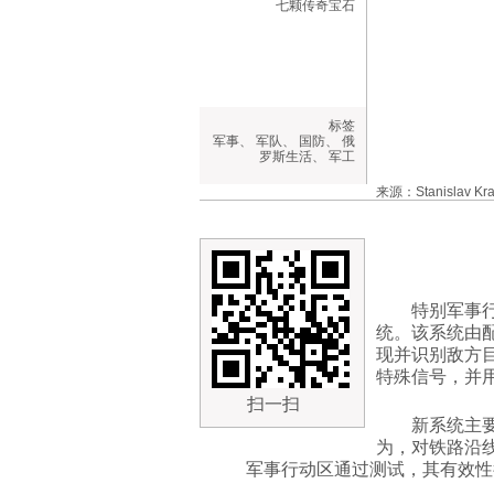
七颗传奇宝石
标签
军事
、
军队
、
国防
、
俄
罗斯生活
、
军工
来源：Stanislav Kr
特别军事
统。该系统由
现并识别敌方
特殊信号，并
扫一扫
新系统主
为，对铁路沿
军事行动区通过测试，其有效性