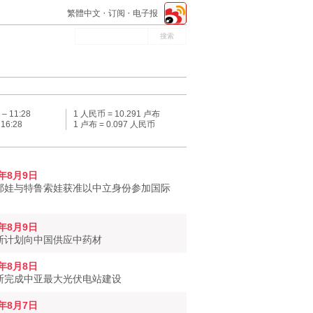
繁體中文
订阅
电子报
 –
11:28
1 人民币 = 10.291 卢布
–
16:28
1 卢布 = 0.097 人民币
6年8月9日
耶娃与特鲁索娃获准以中立身份参加国际
6年8月9日
斯计划向中国供应中药材
6年8月8日
斯完成中亚最大光伏电站建设
6年8月7日