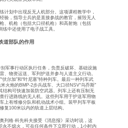
练计划中出现反无人机部分。这项课程教学中，
经验，指导士兵的是直接参战的教官，摧毁无人
枪、机枪（包括大口径机枪）和高射炮（包括
外，训练中还使用了电子战工具。
铁道部队的作用
在特别军事行动区执行任务，负责反破坏、基础设施
雷、物资运送、军列护送并参与人道主义行动。
”“伏尔加”和“叶尼塞”特种列车。最后一种列车武
米火炮的BMP-2步兵战车、大口径NSV“乌乔斯”
炮，其结构可快速加装防空武器。列车上还有压制无
查行进路线的无人机。这些列车用于护送军用物
车上有维修分队和机动战术小组。装甲列车平板
修复100米以内的轨道上层结构。
奥列格·科先科夫接受《消息报》采访时说，这
，即永不熄火，可在任何条件下立即行动，1小时内