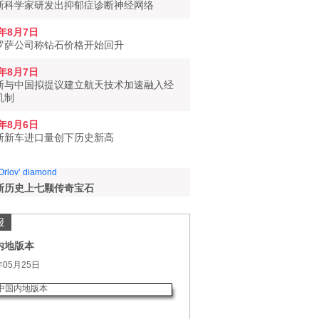
斯科学家研发出抑郁症诊断神经网络
6年8月7日
罗萨公司称钻石价格开始回升
6年8月7日
斯与中国拟提议建立航天技术加速融入经
机制
6年8月6日
斯新车进口量创下历史新高
斯历史上七颗传奇宝石
报
内地版本
年05月25日