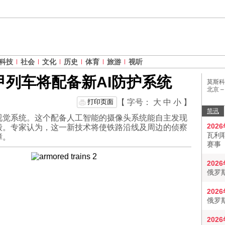
科技
社会
文化
历史
体育
旅游
视听
列车将配备新AI防护系统
莫斯科
北京 
打印页面
【 字号：
大
中
小
】
简讯
视觉系统。这个配备人工智能的摄像头系统能自主发现
202
毁。专家认为，这一新技术将使铁路沿线及周边的侦察
瓦利
障。
赛事
202
俄罗
202
俄罗
202