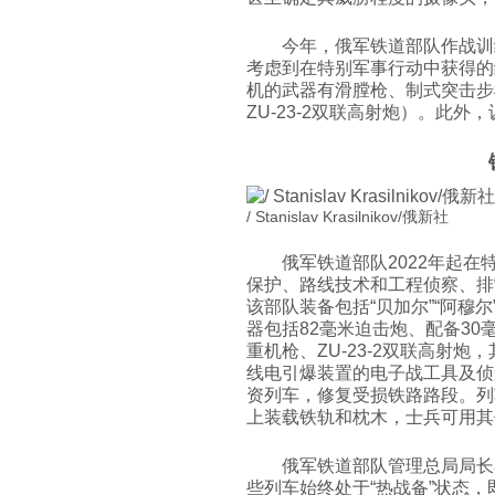
今年，俄军铁道部队作战训
考虑到在特别军事行动中获得的
机的武器有滑膛枪、制式突击步
ZU-23-2双联高射炮）。此
/ Stanislav Krasilnikov/俄新社
俄军铁道部队2022年起
保护、路线技术和工程侦察、排
该部队装备包括“贝加尔”“阿穆尔
器包括82毫米迫击炮、配备30毫
重机枪、ZU-23-2双联高射
线电引爆装置的电子战工具及侦
资列车，修复受损铁路路段。列
上装载铁轨和枕木，士兵可用其
俄军铁道部队管理总局局长
些列车始终处于“热战备”状态