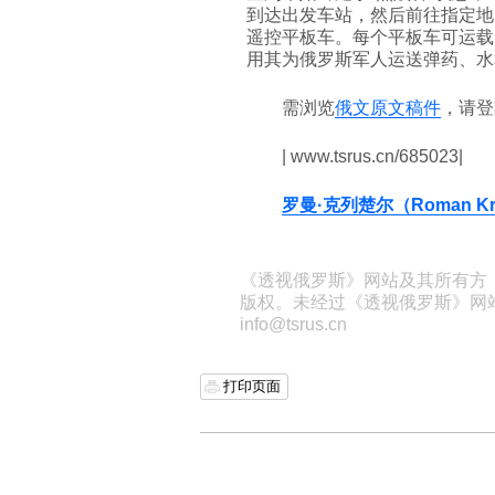
到达出发车站，然后前往指定地
遥控平板车。每个平板车可运载
用其为俄罗斯军人运送弹药、水
需浏览
俄文原文稿件
，请
| www.tsrus.cn/685023|
罗曼·克列楚尔（Roman Kre
《透视俄罗斯》网站及其所有方
版权。未经过《透视俄罗斯》网
info@tsrus.cn
打印页面