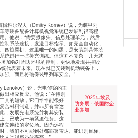
a网站编辑科尔涅夫（Dmitry Kornev）说，为装甲列
车等装备配备计算机视觉系统已发展到很高程
用。他说：“需要摄像头、信息处理单元，然后
控制系统连接，发送目标指示。如完全自动化，
、四旋翼机。这里唯一的问题，是安装到具体装
系统进行一些补充训练。但这并不复杂，几天就
显著加强对周边环境的控制，更快地发现并摧毁
系统代表着未来。现在就已安装到机动装备上，
加强，而且将确保装甲列车安全。”
y Lenokov）说，光电侦察的主
做出相应反应。他说：“在特别
2025年埃及
工具的短缺，它们恰恰能很好
防务展：俄国防企
复合材料制造，并非所有雷达
业参加
此，发展光电系统并将其安装
上，已成为一项紧迫任务。这
建立连续的定位场。因为远程
时，我们不可能到处都部署雷达。能识别目标、
比人类观察员效率高。”