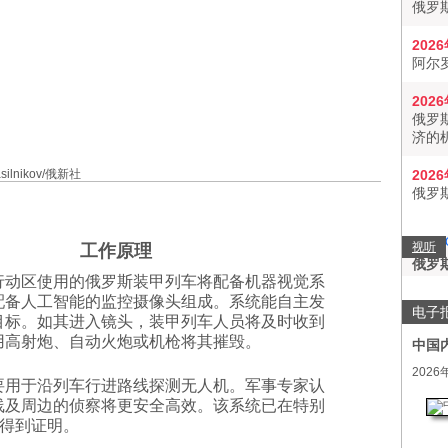
俄罗
202
阿尔
202
俄罗
济的
asilnikov/俄新社
202
俄罗
视听
工作原理
俄罗
行动区使用的俄罗斯装甲列车将配备机器视觉系
配备人工智能的监控摄像头组成。系统能自主发
电子
目标。如其进入镜头，装甲列车人员将及时收到
用高射炮、自动火炮或机枪将其摧毁。
中国
2026
要用于沿列车行进路线探测无人机。军事专家认
线及周边的侦察将更安全高效。该系统已在特别
得到证明。