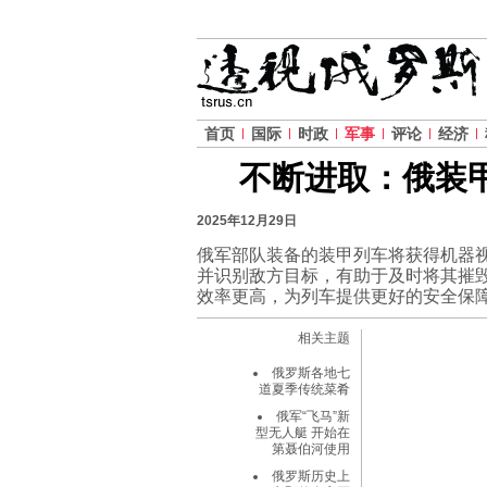
首页
国际
时政
军事
评论
经济
不断进取：俄装甲
2025年12月29日
俄军部队装备的装甲列车将获得机器
并识别敌方目标，有助于及时将其摧
效率更高，为列车提供更好的安全保
相关主题
俄罗斯各地七
道夏季传统菜肴
俄军“飞马”新
型无人艇 开始在
第聂伯河使用
俄罗斯历史上