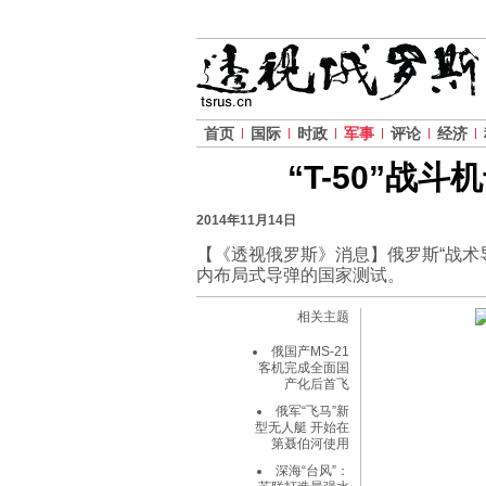
首页
国际
时政
军事
评论
经济
“T-50”战
2014年11月14日
【《透视俄罗斯》消息】俄罗斯“战术导弹
内布局式导弹的国家测试。
相关主题
俄国产MS-21
客机完成全面国
产化后首飞
俄军“飞马”新
型无人艇 开始在
第聂伯河使用
深海“台风”：