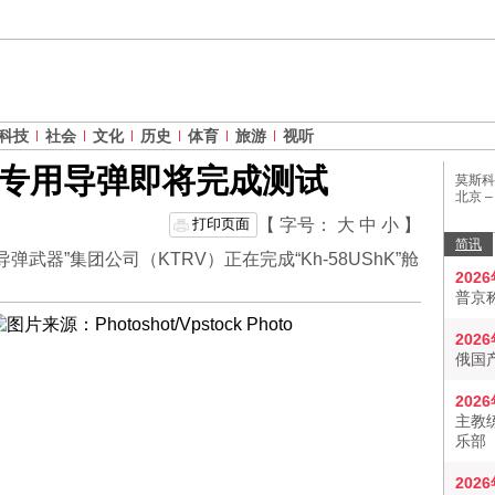
科技
社会
文化
历史
体育
旅游
视听
斗机专用导弹即将完成测试
莫斯科
北京 
打印页面
【 字号：
大
中
小
】
简讯
武器”集团公司（KTRV）正在完成“Kh-58UShK”舱
202
普京
202
俄国
202
主教
乐部
202