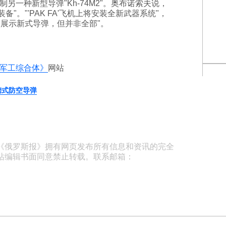
另一种新型导弹"Kh-74M2"。奥布诺索夫说，
装备"。"'PAK FA'飞机上将安装全新武器系统"，
只展示新式导弹，但并非全部"。
军工综合体》
网站
携式防空导弹
《俄罗斯报》拥有网页发布所有信息和资讯的完全
站编辑书面同意禁止转载。联系邮箱：