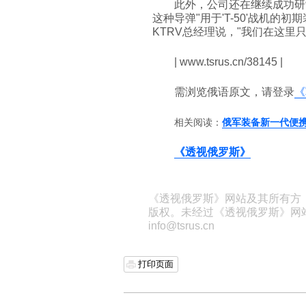
此外，公司还在继续成功研制
这种导弹"用于'T-50'战机的初期
KTRV总经理说，"我们在这里
| www.tsrus.cn/38145 |
需浏览俄语原文，请登录
《
相关阅读：
俄军装备新一代便
《透视俄罗斯》
《透视俄罗斯》网站及其所有方
版权。未经过《透视俄罗斯》网
info@tsrus.cn
打印页面