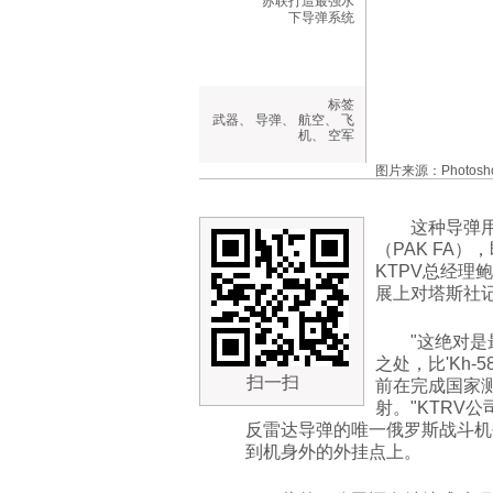
苏联打造最强水
下导弹系统
标签
武器
、
导弹
、
航空
、
飞
机
、
空军
图片来源：Photoshot/
这种导弹
（PAK FA）
KTPV总经理鲍
展上对塔斯社
"这绝对是
之处，比'Kh
扫一扫
前在完成国家测
射。"KTRV
反雷达导弹的唯一俄罗斯战斗机
到机身外的外挂点上。