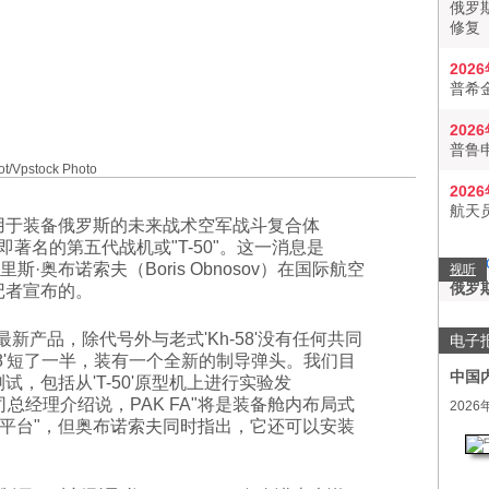
俄罗
修复
202
普希
202
普鲁
Vpstock Photo
202
航天
用于装备俄罗斯的未来战术空军战斗复合体
，即著名的第五代战机或"T-50"。这一消息是
里斯·奥布诺索夫（Boris Obnosov）在国际航空
视听
俄罗
记者宣布的。
最新产品，除代号外与老式'Kh-58'没有任何共同
电子
-58'短了一半，装有一个全新的制导弹头。我们目
中国
试，包括从'T-50'原型机上进行实验发
公司总经理介绍说，PAK FA"将是装备舱内布局式
2026
平台"，但奥布诺索夫同时指出，它还可以安装