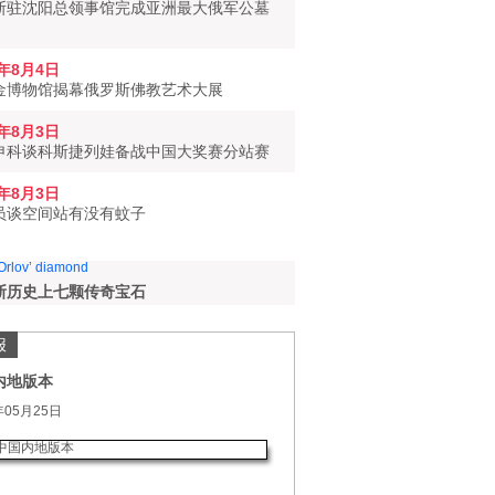
斯驻沈阳总领事馆完成亚洲最大俄军公墓
6年8月4日
金博物馆揭幕俄罗斯佛教艺术大展
6年8月3日
申科谈科斯捷列娃备战中国大奖赛分站赛
6年8月3日
员谈空间站有没有蚊子
斯历史上七颗传奇宝石
报
内地版本
年05月25日