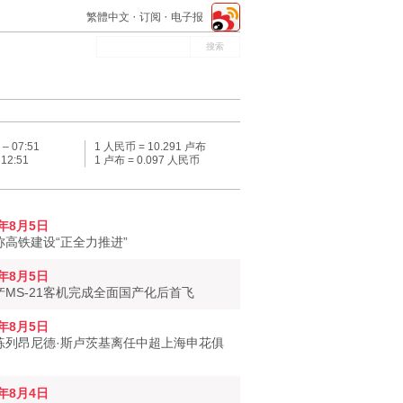
繁體中文
订阅
电子报
 –
07:51
1 人民币 = 10.291 卢布
–
12:51
1 卢布 = 0.097 人民币
6年8月5日
称高铁建设“正全力推进”
6年8月5日
产MS-21客机完成全面国产化后首飞
6年8月5日
练列昂尼德·斯卢茨基离任中超上海申花俱
6年8月4日