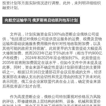
投资计划等方面实际情况进行调整。此外，未列明详细组织
融资计划。
向航空运输学习 俄罗斯将启动班列包车计划
文件说，计划实施资金应100%由垄断企业俄铁公司提
供，“包括通过对俄铁公司提供货运服务的运费、税费及货物
运输和基础设施服务费用额外有针对性地收取附加费，以及
其他可能的政府支持措施”。此前更早的方案曾提处大幅提高
大修附加费。然而2023年已处于5%的水平（相当于约900亿
卢布税费），2024年和2025年应会增加到7%。此前曾提出
2035年前将附加费固定在该水平，但如今文件中并未提及这
此事。同时，资金来源不确定性是该计划获得通过的主要障
碍之一。根据12月16日交通部召开会议后形成的文件，经济
发展部在未确认支出的迫切性和充足理由的情况下并未对此
表示同意。俄工业企业家联盟代表在会上说，确定资金来源
后再批准该计划才合理。
作为高度垄断企业，俄铁公司特别重视对价格压力风险
的评估，即修建铁路上层结构的材料、设备、机械和装置价