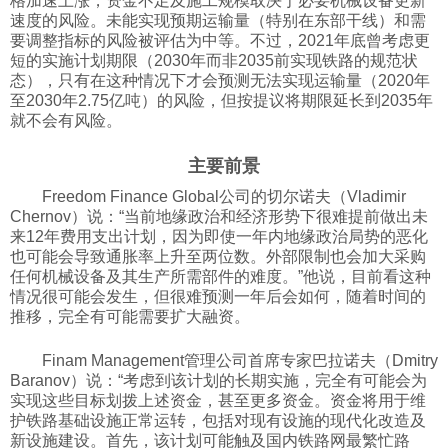
格加速上涨，资金不足及施工规模取决于必要机械设备更新
速度的风险。未能实现预期运输量（特别在东部干线）和需
要调整指标的风险被评估为中等。不过，2021年底曾考虑更
短的实施计划期限（2030年而非2035前实现铁路的规范状
态），只有在这种情况下才会预测无法实现运输量（2020年
至2030年2.75亿吨）的风险，但按提议将期限延长到2035年
就不会有风险。
主要前景
Freedom Finance Global公司的切尔诺夫（Vladimir
Chernov）说：“当前地缘政治和经济形势下很难提前做出未
来12年费用支出计划，因为即使一年内地缘政治局势的恶化
也可能会导致通胀率上升至两位数。外部限制也会加大采购
任何机械设备及其生产所需部件的难度。”他说，目前看这种
情况很可能会发生，但很难预测一年后会如何，随着时间的
推移，完全有可能需要扩大融资。
Finam Management管理公司首席专家巴拉诺夫（Dmitry
Baranov）说：“考虑到该计划的长期实施，完全有可能会为
实现这些目标划拨上述资金，甚至更多资金。资金将用于维
护铁路基础设施正常运转，包括对现有设施的现代化改造及
新设施建设。首先，该计划可能触及国内铁路网最繁忙路