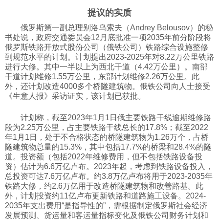
提议的实质
科技
俄罗斯第一副总理别洛乌索夫（Andrey Belousov）的秘
书处说，政府交通委员会12月底批准一项2035年前分阶段将
社会
俄罗斯铁路开放式股份公司（俄铁公司）铁路综合设施整修
到规范水平的计划。计划提出2023-2025年对8.22万公里铁路
进行大修。其中一半以上为西北干道（4.42万公里）。南部
文化
干道计划维修1.55万公里，东部计划维修2.26万公里。此
外，还计划改造4000多个桥隧建筑物。俄铁公司向人士接受
《生意人报》采访证实，该计划已获批。
历史
计划称，截至2023年1月1日俄主要铁路干线逾期维修路
段为2.25万公里，占主要铁路干线总长的17.8%；截至2022
体育
年1月1日，处于不合格状态的桥隧建筑物为1.26万个，占桥
隧建筑物总量的15.3%，其中包括17.7%的桥梁和28.4%的隧
道。投资额（包括2022年维修费用，但不包括铁路设备投
资）估计为6.6万亿卢布。2023年起，考虑到铁路设备投入，
旅游
总投资可达7.6万亿卢布。约3.8万亿卢布将用于2023-2035年
铁路大修，约2.6万亿用于改造桥隧建筑物和改善路基。此
外，计划投资约11亿卢布更新铁路和道路施工设备。2024-
视听
2035年支出费用“是指导性的”，需根据制定俄罗斯社会经济
发展预测、货运量和客运量指标变化及俄铁公司财务计划和