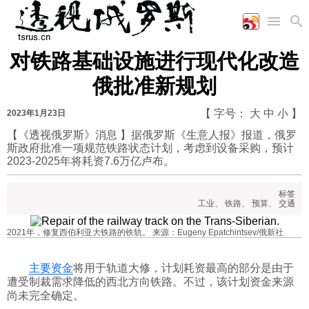
对铁路基础设施进行现代化改造
首页
空军
财经
文艺
图片新闻
俄批准新规划
海军
商业
教育
高清图片
国际
陆军
工业
美食
漫画
【 字号：
大
中
小
】
2023年1月23日
军事合作
能源
娱乐
视频
【《透视俄罗斯》消息 】据俄罗斯《生意人报》报道，俄罗
斯政府批准一项规范铁路状态计划，考虑到设备采购，预计
农业
图表
时政
2023-2025年将耗资7.6万亿卢布。
标签
军事
工业
、
铁路
、
预算
、
交通
2021年，修复西伯利亚大铁路的铁轨。 来源：Eugeny Epatchintsev/俄新社
评论
主要资金
将用于轨道大修，计划耗资最高的部分是由于
遭受制裁需求降低的西北方向铁路。不过，该计划资金来源
经济
尚未完全确定。