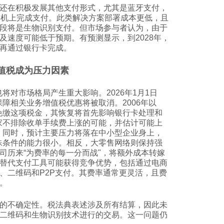
还在积极发展其他支付形式，尤其是蓝牙支付，
手机上完成支付。此类解决方案部署成本更低，且
段将是生物识别支付。但市场参与者认为，由于
及速度可能低于预期。有预测显示，到2028年，
不再通过银行卡完成。
值税成为压力因素
将对市场格局产生重大影响。2026年1月1日
障相关业务增值税优惠将被取消。2006年以
免缴这项税金，其恢复将首先影响银行卡处理和
家不排除收单手续费上涨的可能，并估计可能上
%。同时，预计主要压力将落在中小型企业身上，
殊条件的能力很小。相反，大零售网络则保持强
司历来“为费率的每一分而战"，将额外成本转嫁
替代支付工具可能获得竞争优势，包括通过电商
、二维码和P2P支付。其费率通常更灵活，且费
。
的不确定性。税法典表述涉及所有结算，因此未
、二维码和生物识别技术进行的交易。这一问题仍