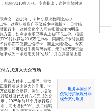
卡，则减少110多万张。专家指出，这并非暂时波
示意义。2025年，卡片交易次数同比减少
%-11%。这意味着客户不仅减少申领新卡，日常结
替银行卡。这种变化个人间转账领域尤为明显：
账方案，如今该市场已事实上被FPS主导。根据
度FPS转账额达23.6万亿卢布，同期银行卡转账额
FPS转账额不仅超过银行卡，而且大幅领先。专家
因素，即可通过手机号码转账、无手续费和资金
逐渐成为一条通用支付“总线”，并在其基础上搭
支付方式进入大众市场
跟，商业支付中，二维码、移动
正发挥着越来越大的作用。卡
服务本国公民
万亿规模交易额。例如，据储
俄银行拓展境外非
，该行通过替代支付方式完成的交
现金支付服务
示，2025年前11个月该行客户
卢布，同比增长50%。从二维码
片支付，几乎所有支付方式都出