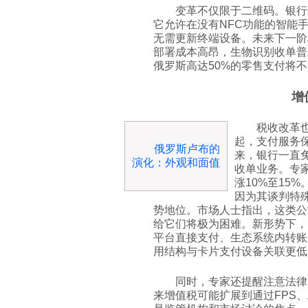
变革不仅限于二维码。银行
它允许在没有NFC功能的智能
无需更新终端设备。未来下一阶
部署成本高昂，生物识别收单普
俄罗斯高达50%的零售支付将
增
税收改革也
起，支付服务保
俄罗斯卢布的
来，银行一直
演化：外观和面值
收单业务。专
涨10%至15
因为其谈判特
势地位。市场人士指出，这类公
给它们将极为困难。新形势下，
平台直接支付、生态系统内转账
用结构与卡片支付设备关联更低
同时，专家还提醒注意法律
来增值税可能扩展到通过FPS