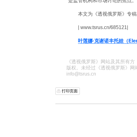
是监管机构和市场讨论的焦点。
本文为《透视俄罗斯》专稿
| www.tsrus.cn/685121|
叶莲娜·克谢诺丰托娃（Elena 
《透视俄罗斯》网站及其所有方
版权。未经过《透视俄罗斯》网
info@tsrus.cn
打印页面