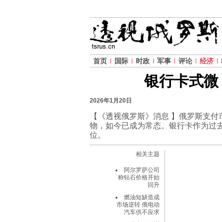
首页
国际
时政
军事
评论
经济
银行卡式微
2026年1月20日
【《透视俄罗斯》消息 】俄罗斯支
物，如今已成为常态。银行卡作为过
位。
相关主题
阿尔罗萨公司
称钻石价格开始
回升
燃油短缺造成
市场逆转 俄电动
汽车供不应求