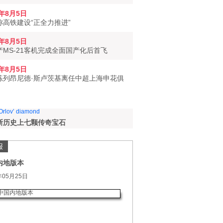
6年8月5日
称高铁建设“正全力推进”
6年8月5日
产MS-21客机完成全面国产化后首飞
6年8月5日
练列昂尼德·斯卢茨基离任中超上海申花俱
斯历史上七颗传奇宝石
报
内地版本
年05月25日