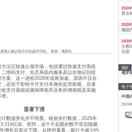
202
普京
202
俄国
202
主教
使用人脸识别方式在超市付款。 来源：俄新社
乐部
付方法正快速占领市场，包括通过快速支付系统
视听
账、二维码支付、生态系统内服务及以生物识别技
俄罗
方案。这一进程2026年或将加速。原因不仅在
变，还在于影响卡片支付本身的监管新规。后者
电子
征收支付基础设施保障相关业务的增值税及实施
标准。
中国
2026
显著下滑
计数据变化并不明显。根据央行数据，2025年
至5.314亿张。然而，这个不起眼的数字背后隐藏
年增长后首次下降。从绝对量看，银行卡减少约