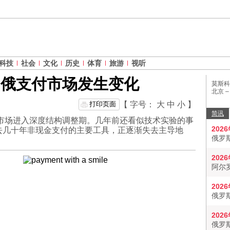
科技
社会
文化
历史
体育
旅游
视听
 俄支付市场发生变化
莫斯科
北京 
打印页面
【 字号：
大
中
小
】
简讯
付市场进入深度结构调整期。几年前还看似技术实验的事
202
去几十年非现金支付的主要工具，正逐渐失去主导地
俄罗
202
阿尔
202
俄罗
202
俄罗