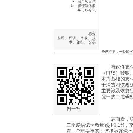
联合项目增
加：俄流媒体服
务市场变化
标签
财经
、
经济
、
市场
、
技
术
、
银行
、
交易
圣彼得堡，一位顾客
替代性支
（FPS）转
术为基础的支付
于消费习惯改
主要涉及恢复
统一的二维码
扫一扫
表面看，统
三季度借记卡数量减少0.1%，
着一个重要事实：该指标连续七