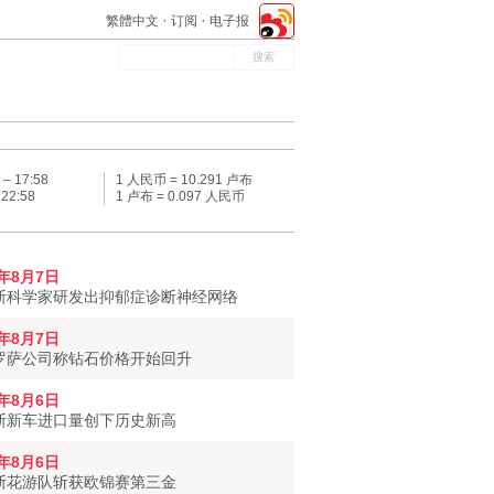
繁體中文
订阅
电子报
 –
17:58
1 人民币 = 10.291 卢布
–
22:58
1 卢布 = 0.097 人民币
6年8月7日
斯科学家研发出抑郁症诊断神经网络
6年8月7日
罗萨公司称钻石价格开始回升
6年8月6日
斯新车进口量创下历史新高
6年8月6日
斯花游队斩获欧锦赛第三金