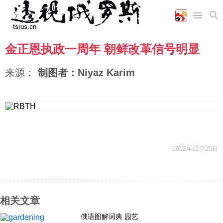
金正恩执政一周年 朝鲜改革信号明显
首页
空军
财经
文艺
图片新闻
海军
商业
教育
高清图片
来源：
制图者：Niyaz Karim
国际
陆军
工业
美食
漫画
军事合作
能源
娱乐
视频
农业
图表
时政
军事
2012年12月25日
评论
相关文章
经济
俄语图解词典 园艺