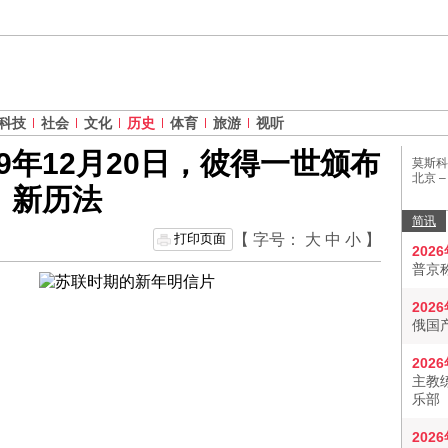
科技
社会
文化
历史
体育
旅游
视听
9年12月20日，彼得一世颁布
莫斯科
北京 
新历法
简讯
打印页面
【 字号：
大
中
小
】
202
普京
202
俄国
202
主教
乐部
202