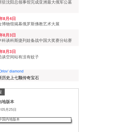
斯驻沈阳总领事馆完成亚洲最大俄军公墓
6年8月4日
金博物馆揭幕俄罗斯佛教艺术大展
6年8月3日
申科谈科斯捷列娃备战中国大奖赛分站赛
6年8月3日
员谈空间站有没有蚊子
斯历史上七颗传奇宝石
报
内地版本
年05月25日