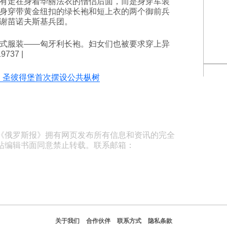
有走在身着华丽法衣的僧侣后面，而是身穿军装
身穿带黄金纽扣的绿长袍和短上衣的两个御前兵
谢苗诺夫斯基兵团。
式服装——匈牙利长袍。妇女们也被要求穿上异
737 |
日，圣彼得堡首次摆设公共枞树
《俄罗斯报》拥有网页发布所有信息和资讯的完全
站编辑书面同意禁止转载。联系邮箱：
关于我们
合作伙伴
联系方式
隐私条款