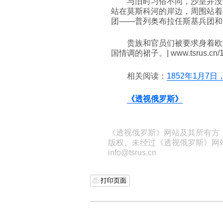
与旧时习俗不同，沙皇并没
站在莫斯科河的岸边，周围站着
团——普列奥布拉任斯基兵团和
贵族和官员们被要求身着欧
国情调的裙子。| www.tsrus.cn/19
相关阅读：
1852年1月7
《透视俄罗斯》
《透视俄罗斯》网站及其所有方
版权。未经过《透视俄罗斯》网
info@tsrus.cn
打印页面