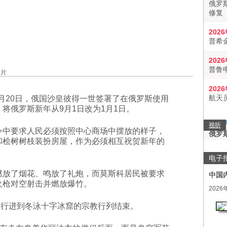
俄罗
修复
202
普希
202
普鲁
信片
202
航天
12月20日，俄国沙皇彼得一世签署了在俄罗斯使用
将俄罗斯新年从9月1日改为1月1日。
视听
令中要求人民必须按照中心商场中摆放的样子，
俄罗
和桧树树枝装扮房屋，作为必须相互祝贺新年的
电子
燃放了烟花、鸣放了礼炮，而莫斯科居民被要求
中国
火枪对空射击并燃放爆竹。
2026
架行进到冬泳十字冰窟的宗教行列结束。