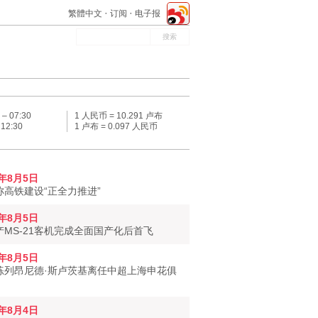
繁體中文
订阅
电子报
 –
07:30
1 人民币 = 10.291 卢布
–
12:30
1 卢布 = 0.097 人民币
6年8月5日
称高铁建设“正全力推进”
6年8月5日
产MS-21客机完成全面国产化后首飞
6年8月5日
练列昂尼德·斯卢茨基离任中超上海申花俱
6年8月4日