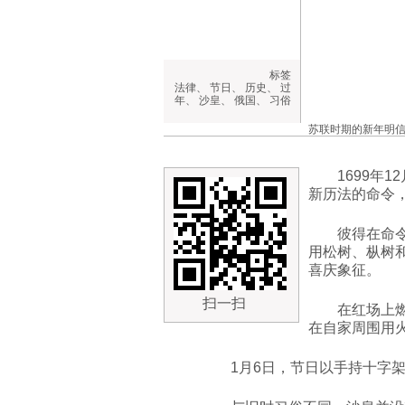
标签
法律
、
节日
、
历史
、
过
年
、
沙皇
、
俄国
、
习俗
苏联时期的新年明
1699年
新历法的命令，
彼得在命
用松树、枞树
喜庆象征。
扫一扫
在红场上
在自家周围用
1月6日，节日以手持十字