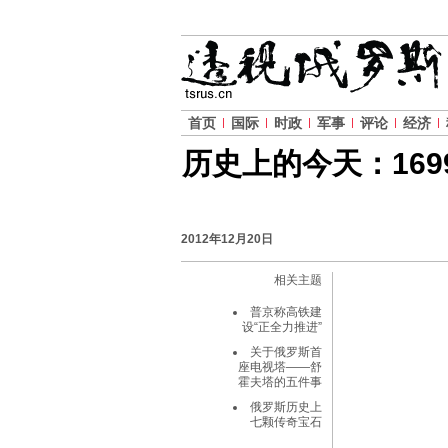
首页
国际
时政
军事
评论
经济
历史上的今天：169
2012年12月20日
相关主题
普京称高铁建
设“正全力推进”
关于俄罗斯首
座电视塔——舒
霍夫塔的五件事
俄罗斯历史上
七颗传奇宝石