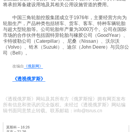
将承担筹备建设用地及其相关公用设施管道的费用。
科技
中国三角轮胎控股集团成立于1976年，主要经营方向为
轮胎生产，产品种类包括轿车、货车、客车、特种车辆轮胎
社会
与超大型轮胎等。公司轮胎年产量为3000万个。公司在国际
市场的合作伙伴包括固特异轮胎与橡胶公司（GoodYear）、
卡特彼勒公司（Caterpillar）、尼桑（Nissan）、沃尔沃
文化
（Volvo）、铃木（Suzuki）、迪尔（John Deere）与贝尔公
司（Bell）。
历史
改编自
《俄新网》
《透视俄罗斯》
体育
《透视俄罗斯》网站及其所有方《俄罗斯报》拥有网页发布
旅游
所有信息和资讯的完全版权。未经过《透视俄罗斯》网站编
辑书面同意禁止转载。联系邮箱：info@tsrus.cn
视听
莫斯科 –
16:26
北京 –
21:26