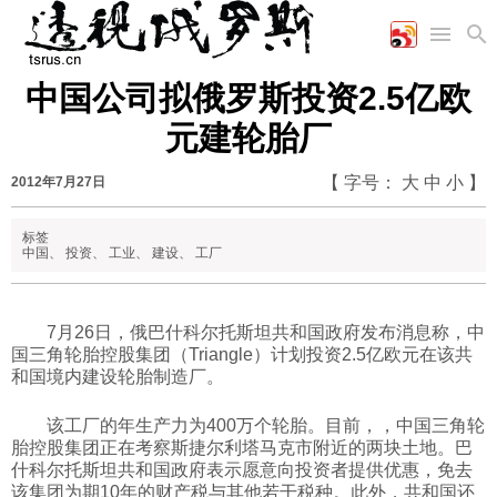
中国公司拟俄罗斯投资2.5亿欧
首页
空军
财经
文艺
图片新闻
元建轮胎厂
海军
商业
教育
高清图片
国际
陆军
工业
美食
漫画
【 字号：
大
中
小
】
2012年7月27日
军事合作
能源
娱乐
视频
农业
图表
标签
时政
中国
、
投资
、
工业
、
建设
、
工厂
军事
7月26日，俄巴什科尔托斯坦共和国政府发布消息称，中
国三角轮胎控股集团（Triangle）计划投资2.5亿欧元在该共
和国境内建设轮胎制造厂。
评论
该工厂的年生产力为400万个轮胎。目前，，中国三角轮
胎控股集团正在考察斯捷尔利塔马克市附近的两块土地。巴
经济
什科尔托斯坦共和国政府表示愿意向投资者提供优惠，免去
该集团为期10年的财产税与其他若干税种。此外，共和国还