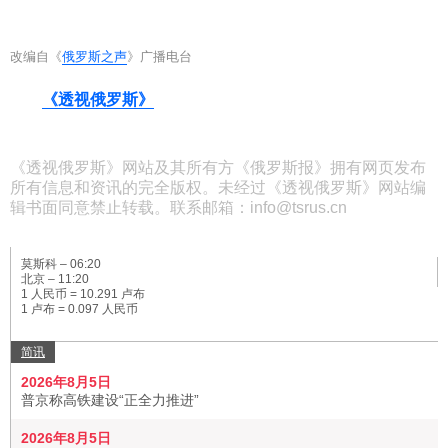
科技
改编自《
俄罗斯之声
》广播电台
社会
《透视俄罗斯》
文化
《透视俄罗斯》网站及其所有方《俄罗斯报》拥有网页发布
所有信息和资讯的完全版权。未经过《透视俄罗斯》网站编
辑书面同意禁止转载。联系邮箱：info@tsrus.cn
历史
莫斯科 –
06:20
体育
北京 –
11:20
1 人民币 = 10.291 卢布
1 卢布 = 0.097 人民币
旅游
简讯
2026年8月5日
普京称高铁建设“正全力推进”
视听
2026年8月5日