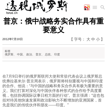
普京：俄中战略务实合作具有重
首页
空军
财经
文艺
图片新闻
要意义
海军
商业
教育
高清图片
国际
陆军
工业
美食
漫画
【 字号：
大
中
小
】
2012年7月10日
军事合作
能源
娱乐
视频
农业
图表
标签
时政
俄罗斯
、
中国
、
政治
、
普京
、
总统
、
印度
军事
在7月9日举行的俄罗斯联邦大使和常驻代表会议上俄罗斯总
统弗拉基米尔·普京周表示，俄罗斯将特别重视与中国和印度
评论
的合作。他说：“与中国的战略和务实合作具有极为重要的意
义。我们打算对深化与中国伙伴各种形式的合作给予高度重
视，包括协调国际议事日程方面的行动”。普京强调：“这也包
经济
括对待其他快速发展和政治影响力不断增加的亚洲国家，首
先是我们的传统伙伴和朋友——印度。”